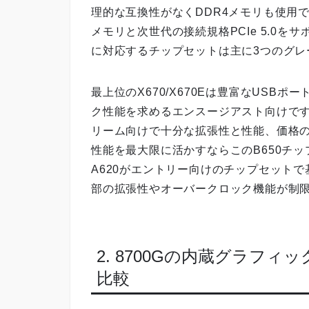
理的な互換性がなくDDR4メモリも使用で
メモリと次世代の接続規格PCIe 5.0を
に対応するチップセットは主に3つのグレ
最上位のX670/X670Eは豊富なUSB
ク性能を求めるエンスージアスト向けです。
リーム向けで十分な拡張性と性能、価格のバラ
性能を最大限に活かすならこのB650チ
A620がエントリー向けのチップセット
部の拡張性やオーバークロック機能が制
2. 8700Gの内蔵グラフ
比較