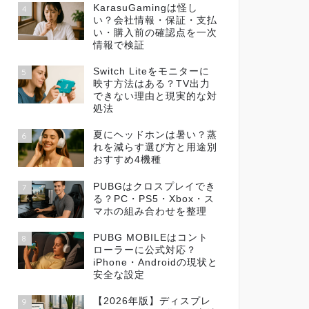
KarasuGamingは怪し
4
い？会社情報・保証・支払
い・購入前の確認点を一次
情報で検証
Switch Liteをモニターに
5
映す方法はある？TV出力
できない理由と現実的な対
処法
夏にヘッドホンは暑い？蒸
6
れを減らす選び方と用途別
おすすめ4機種
PUBGはクロスプレイでき
7
る？PC・PS5・Xbox・ス
マホの組み合わせを整理
PUBG MOBILEはコント
8
ローラーに公式対応？
iPhone・Androidの現状と
安全な設定
【2026年版】ディスプレ
9