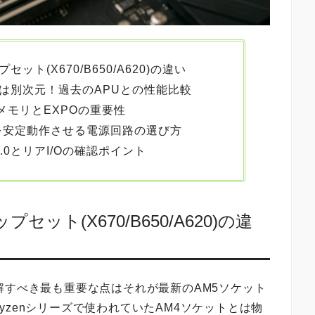
ット(X670/B650/A620)の違い
クは別次元！過去のAPUとの性能比較
メモリとEXPOの重要性
Uを安定動作させる電源回路の選び方
.0とリアI/Oの確認ポイント
セット(X670/B650/A620)の違
まず理解すべき最も重要な点はそれが最新のAM5ソケット
zenシリーズで使われていたAM4ソケットとは物