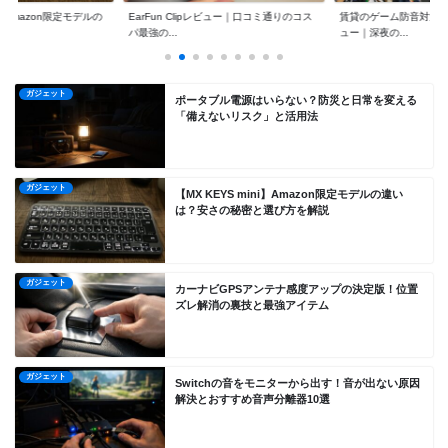
ni】Amazon限定モデルの
EarFun Clipレビュー｜口コミ通りのコス
賃貸のゲーム防音対策『O
パ最強の...
ュー｜深夜の...
ガジェット
ポータブル電源はいらない？防災と日常を変える
「備えないリスク」と活用法
ガジェット
【MX KEYS mini】Amazon限定モデルの違い
は？安さの秘密と選び方を解説
ガジェット
カーナビGPSアンテナ感度アップの決定版！位置
ズレ解消の裏技と最強アイテム
ガジェット
Switchの音をモニターから出す！音が出ない原因
解決とおすすめ音声分離器10選