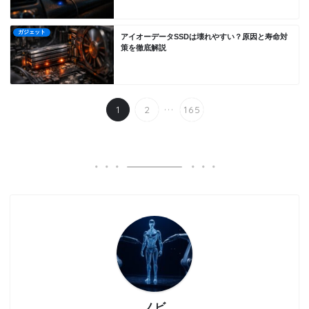
ガジェット
アイオーデータSSDは壊れやすい？原因と寿命対
策を徹底解説
...
1
2
165
ノビ