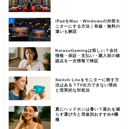
3
iPadをMac・Windowsの外部モ
ニターにする方法｜有線・無料の
違いも解説
4
KarasuGamingは怪しい？会社
情報・保証・支払い・購入前の確
認点を一次情報で検証
5
Switch Liteをモニターに映す方
法はある？TV出力できない理由
と現実的な対処法
6
夏にヘッドホンは暑い？蒸れを減
らす選び方と用途別おすすめ4機
種