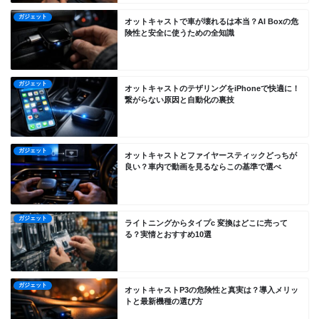
ガジェット
オットキャストで車が壊れるは本当？AI Boxの危
険性と安全に使うための全知識
ガジェット
オットキャストのテザリングをiPhoneで快適に！
繋がらない原因と自動化の裏技
ガジェット
オットキャストとファイヤースティックどっちが
良い？車内で動画を見るならこの基準で選べ
ガジェット
ライトニングからタイプc 変換はどこに売って
る？実情とおすすめ10選
ガジェット
オットキャストP3の危険性と真実は？導入メリッ
トと最新機種の選び方