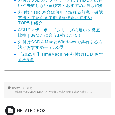
外付けSSDのデメリットとは？HDDとの違
いや失敗しない選び方・おすすめ5選も紹介
外 付け ssd 寿命は何年？壊れる前兆・確認
方法・注意点まで徹底解説＆おすすめ
TOP5も紹介！
ASUSマザーボードシリーズの違いを徹底
比較｜あなたに合う1枚はこれ！
外付けSSDをMacとWindowsで共有する方
法とおすすめモデル5選
【2025年】TimeMachine 外付けHDD おす
すめ5選
HOME
家電
長期保存はSSDとHDDどっちが安心？写真や動画を未来へ残す方法
RELATED POST