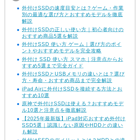
外付けSSDの速度目安とは？ゲーム・作業
別の最適な選び方とおすすめモデルを徹底
解説
外付けSSDの正しい使い方｜初心者向けの
おすすめ商品5選を解説
外付けSSD 使い方 ゲーム｜選び方のポイ
ントやおすすめモデルを完全攻略
外付け SSD 使い方 スマホ｜注意点からお
すすめ5選まで完全ガイド
外付けSSDとUSBメモリの違いとは？選び
方・寿命・おすすめ商品まで完全解説
iPad Airに外付けSSDを接続する方法とお
すすめ10選
原神で外付けSSDは使える？おすすめモデ
ル10選と注意点を徹底解説
【2025年最新版】iPad対応おすすめ外付け
SSD5選｜認識しない原因やHDDとの違い
も解説