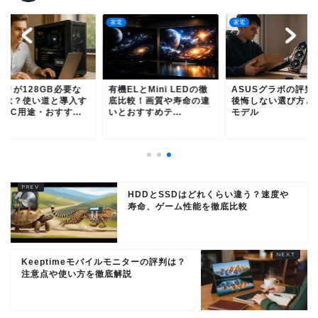
家電
家電
モリが128GB必要な
有機ELとMini LEDの徹
ASUSグラボの評判
とは？使い道と導入す
底比較！画質や寿命の違
後悔しない選び方と
PC用途・おすす...
いとおすすめテ...
モデル
HDDとSSDはどれくらい違う？速度や
寿命、ゲーム性能を徹底比較
Keeptimeモバイルモニターの評判は？
注意点や使い方を徹底解説