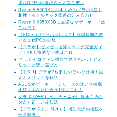
適なDDR5の選び方と人気モデル
Ryzen 5 5600Xにおすすめのグラボ5選｜
相性・ボトルネック回避の組み合わせ
Ryzen 9 9950X3Dに最適なマザーボードは
これだ！
【PCIe 5.0グラボはいつ？】登場時期の噂
と次世代PCの全貌
【グラボ】ゼンゼロ推奨スペック完全ガイ
ド！4Kも快適な一枚はこれ
グラボ ゼロファン機能で静音PCへ！デメ
リットと賢い選び方
【非SLI】グラボ2枚刺しの使い分け術！設
定とメリットを解説
ASUSマザーボードシリーズの違いを徹底
比較｜あなたに合う1枚はこれ！
グラボの冷却にペルチェ素子は危険？その
欠点と正しい冷却法
【グラボ 8ピン 付け方】補助電源の接続を
完全解説！