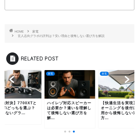
HOME
家電
玄人志向グラボの評判は？安い理由と後悔しない選び方を解説
RELATED POST
家電
家電
極対決】7700XTと
ハイレゾ対応スピーカー
【快適生活を実現】
60Tiどっちを選ぶ？
は必要か？違いを理解し
オーニングを後付け
しないグラ...
て後悔しない選び方を
用から後悔しない選
解...
方...