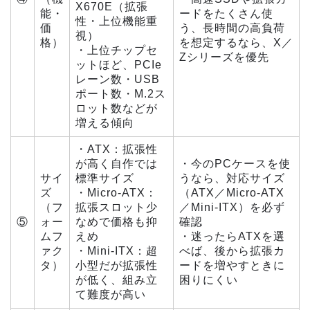
X670E（拡張
能・
ードをたくさん使
性・上位機能重
価
う、長時間の高負荷
視）
格）
を想定するなら、X／
・上位チップセ
Zシリーズを優先
ットほど、PCIe
レーン数・USB
ポート数・M.2ス
ロット数などが
増える傾向
・ATX：拡張性
が高く自作では
・今のPCケースを使
サイ
標準サイズ
うなら、対応サイズ
ズ
・Micro-ATX：
（ATX／Micro-ATX
（フ
拡張スロット少
／Mini-ITX）を必ず
⑤
ォー
なめで価格も抑
確認
ムフ
えめ
・迷ったらATXを選
ァク
・Mini-ITX：超
べば、後から拡張カ
タ）
小型だが拡張性
ードを増やすときに
が低く、組み立
困りにくい
て難度が高い