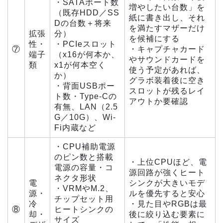
・SATAポート数
増やしたい台数」を
（既存HDD／SS
紙に書き出し、それ
Dの台数＋将来
を満たすマザーだけ
拡張
分）
を候補にする
性・
・PCIeスロット
⑦
・キャプチャカード
端子
（x16が何本か、
やサウンドカードを
類
x1が何本空く
使う予定があれば、
か）
グラボ装着後に空き
・背面USBポー
スロットが残るレイ
ト数・Type-Cの
アウトか要確認
有無、LAN（2.5
G／10G）、Wi-
Fi内蔵など
・CPU補助電源
のピン数と搭載
・上位CPUほど、電
電源の容量・コ
源回路が強くヒート
ネクタ形状
電
シンクが大きいモデ
・VRMやM.2、
源・
ルを優先すると安心
チップセット用
冷
・見た目やRGBは最
⑧
ヒートシンクの
却・
後に絞り込む要素に
サイズ