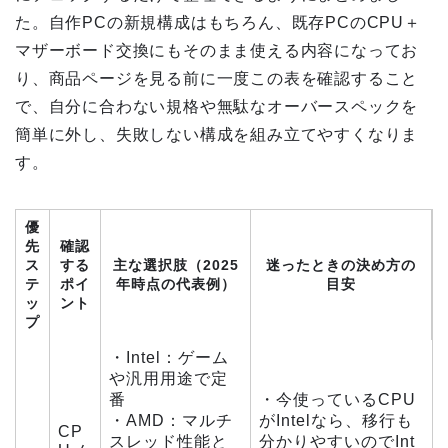
た。自作PCの新規構成はもちろん、既存PCのCPU＋
マザーボード交換にもそのまま使える内容になってお
り、商品ページを見る前に一度この表を確認すること
で、自分に合わない規格や無駄なオーバースペックを
簡単に外し、失敗しない構成を組み立てやすくなりま
す。
優
先
確認
ス
する
主な選択肢（2025
迷ったときの決め方の
テ
ポイ
年時点の代表例）
目安
ッ
ント
プ
・Intel：ゲーム
や汎用用途で定
番
・今使っているCPU
・AMD：マルチ
がIntelなら、移行も
CP
スレッド性能と
分かりやすいのでInt