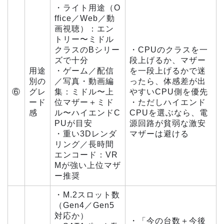
・ライト用途（O
ffice／Web／動
画視聴）：エン
トリー〜ミドル
クラスのBシリー
・CPUのクラスを一
ズで十分
段上げるか、マザー
用途
・ゲーム／配信
を一段上げるかで迷
別の
／写真・動画編
ったら、体感差が出
⑥
グレ
集：ミドル〜上
やすいCPU側を優先
ード
位マザー＋ミド
・ただしハイエンド
感
ル〜ハイエンドC
CPUを選ぶなら、電
PUが目安
源回路が貧弱な激安
・重い3Dレンダ
マザーは避ける
リング／長時間
エンコード：VR
Mが強い上位マザ
ー推奨
・M.2スロット数
（Gen4／Gen5
対応か）
・「今の台数＋今後