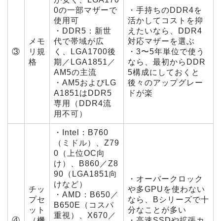
0の一部マザーで
・手持ちのDDR4を
使用可
活かしてコストを抑
・DDR5：新世
えたいなら、DDR4
メモ
代で帯域が広
対応マザーを選ぶ
③
リ規
く、LGA1700後
・3〜5年単位で使う
格
期／LGA1851／
なら、最初からDDR
AM5の主流
5構成にしておくと
・AM5およびLG
後々のアップグレー
A1851はDDR5
ドが楽
専用（DDR4流
用不可）
・Intel：B760
（ミドル）、Z79
0（上位OC向
け）、B860／Z8
90（LGA1851向
・オーバークロック
けなど）
チッ
や多GPUを使わない
・AMD：B650／
プセ
なら、Bシリーズで十
B650E（コスパ
ット
分なことが多い
重視）、X670／
④
（機
・高速SSDや拡張カ