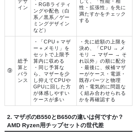
デザ
して、「性能・相
・RGBライティ
イン
性・拡張性」を先に
ングや配色（白
満たすかをチェック
系／黒系／ゲー
する
ミングデザイン
など）
・「CPU＋マザ
・先に総額の上限を
ー＋メモリ」を
決め、「CPU → メ
セットで上限予
モリ → マザー → そ
総予
算内に収める
れ以外」の順に配分
算と
・同じ予算な
・最後に、候補マザ
⑨
バラ
ら、マザーを少
ーがケース・電源・
ンス
し抑えてCPUや
既存パーツと物理
GPUに回した方
的・電気的に問題な
が体感しやすい
く組み合わせられる
ケースが多い
かを再確認する
2. マザボのB550とB650の違いは何ですか？
AMD Ryzen用チップセットの世代差