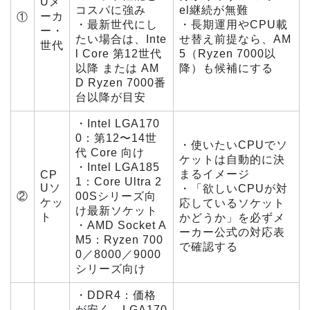
Uメ
コスパに強み
el継続が無難
ーカ
①
・最新世代にし
・長期運用やCPU載
ー・
たい場合は、Inte
せ替え前提なら、AM
世代
l Core 第12世代
5（Ryzen 7000以
以降 または AM
降）も候補にする
D Ryzen 7000番
台以降が目安
・Intel LGA170
0：第12〜14世
・使いたいCPUでソ
代 Core 向け
ケットは自動的に決
・Intel LGA185
まるイメージ
CP
1：Core Ultra 2
Uソ
・「欲しいCPUが対
②
00Sシリーズ向
ケッ
応しているソケット
け最新ソケット
ト
かどうか」を必ずメ
・AMD Socket A
ーカー公式の対応表
M5：Ryzen 700
で確認する
0／8000／9000
シリーズ向け
・DDR4：価格
が安く、LGA170