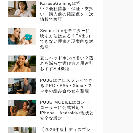
KarasuGamingは怪し
4
い？会社情報・保証・支払
い・購入前の確認点を一次
情報で検証
Switch Liteをモニターに
5
映す方法はある？TV出力
できない理由と現実的な対
処法
夏にヘッドホンは暑い？蒸
6
れを減らす選び方と用途別
おすすめ4機種
PUBGはクロスプレイでき
7
る？PC・PS5・Xbox・ス
マホの組み合わせを整理
PUBG MOBILEはコント
8
ローラーに公式対応？
iPhone・Androidの現状と
安全な設定
【2026年版】ディスプレ
9