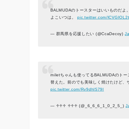
BALMUDAのトースターはいいものだ
よこいつは。
pic.twitter.com/lCVGIOL2
— 群馬県を応援したい (@CcaDecoy)
J
miletちゃんも使ってるBALMUDAの
替えた。前のでも美味しく焼けたけど、
pic.twitter.com/Rv9dhlS79I
— ♱♱♱ ♱♱♱ (@_6_6_6_1_0_2_5_)
J