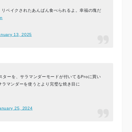
よ。リベイクされたあんぱん食べられるよ。幸福の塊だ
tn
anuary 13, 2025
トースターを、サラマンダーモードが付いてるProに買い
サラマンダーを使うとより完璧な焼き目に
anuary 25, 2024