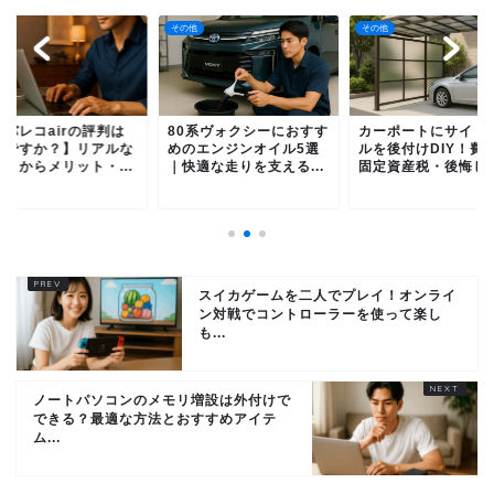
他
その他
その他
0系ヴォクシーにおすす
カーポートにサイドパネ
【モバレコairの評
のエンジンオイル5選
ルを後付けDIY！費用・
悪いですか？】リア
快適な走りを支える...
固定資産税・後悔しな...
口コミからメリット・.
スイカゲームを二人でプレイ！オンライ
ン対戦でコントローラーを使って楽し
も...
ノートパソコンのメモリ増設は外付けで
できる？最適な方法とおすすめアイテ
ム...