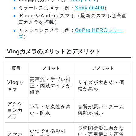
ミラーレスカメラ（例：
Sony α6400
）
iPhoneやAndroidスマホ（最新のスマホは高画
質カメラを搭載）
アクションカメラ（例：
GoPro HEROシリー
ズ
）
Vlogカメラのメリットとデメリット
項目
メリット
デメリット
高画質・手ブレ補
Vlogカ
サイズが大きめ・価
正・内蔵マイクが
メラ
格が高め
優秀
アクシ
小型・耐久性が高
音質が悪い・ズーム
ョンカ
い・防水
機能が弱い
メラ
長時間撮影に向かな
いつでも撮影可
スマホ
い・専用機より画質