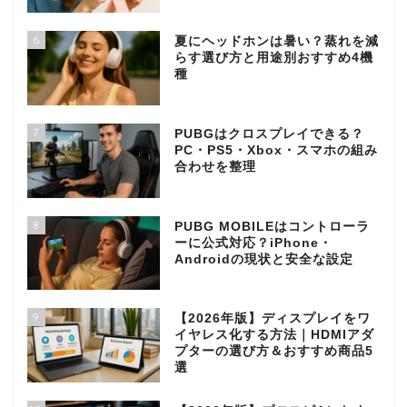
6
夏にヘッドホンは暑い？蒸れを減
らす選び方と用途別おすすめ4機
種
7
PUBGはクロスプレイできる？
PC・PS5・Xbox・スマホの組み
合わせを整理
8
PUBG MOBILEはコントローラ
ーに公式対応？iPhone・
Androidの現状と安全な設定
9
【2026年版】ディスプレイをワ
イヤレス化する方法｜HDMIアダ
プターの選び方＆おすすめ商品5
選