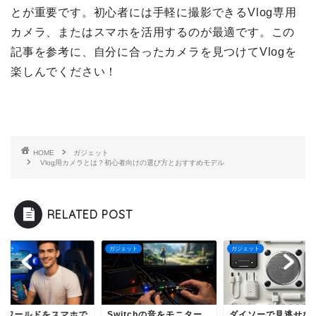
とが重要です。初心者には手軽に撮影できるVlog専用
カメラ、またはスマホを活用するのが最適です。この
記事を参考に、自分に合ったカメラを見つけてVlogを
楽しんでください！
HOME
ガジェット
Vlog用カメラとは？初心者向けの選び方とおすすめモデル
RELATED POST
ェット
ガジェット
ガジェット
CSワールドをスマホで
Switchの音をモニター
ダイソーで見逃せな