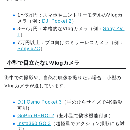
1〜3万円：スマホやエントリーモデルのVlogカ
メラ（例：
DJI Pocket 2
）
3〜7万円：本格的なVlogカメラ（例：
Sony ZV-
1
）
7万円以上：プロ向けのミラーレスカメラ（例：
Sony α7C
）
小型で目立たないVlogカメラ
街中での撮影や、自然な映像を撮りたい場合、小型の
Vlogカメラが適しています。
DJI Osmo Pocket 3
（手のひらサイズで4K撮影
可能）
GoPro HERO12
（超小型で防水機能付き）
Insta360 GO 3
（超軽量でアクション撮影にも対
応）