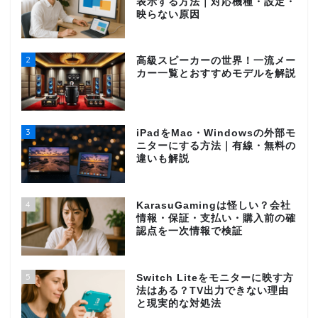
表示する方法｜対応機種・設定・
映らない原因
2
高級スピーカーの世界！一流メー
カー一覧とおすすめモデルを解説
3
iPadをMac・Windowsの外部モ
ニターにする方法｜有線・無料の
違いも解説
4
KarasuGamingは怪しい？会社
情報・保証・支払い・購入前の確
認点を一次情報で検証
5
Switch Liteをモニターに映す方
法はある？TV出力できない理由
と現実的な対処法