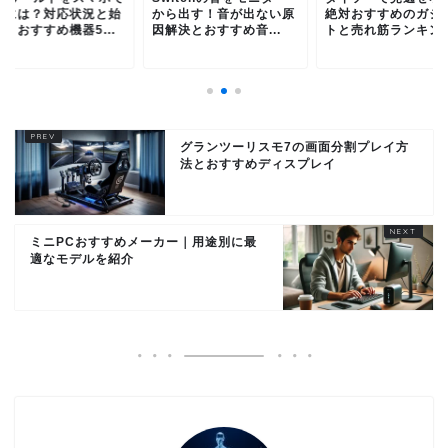
ぶには？対応状況と始
から出す！音が出ない原
絶対おすすめのガジ
・おすすめ機器5...
因解決とおすすめ音...
トと売れ筋ランキン
グランツーリスモ7の画面分割プレイ方
法とおすすめディスプレイ
ミニPCおすすめメーカー｜用途別に最
適なモデルを紹介