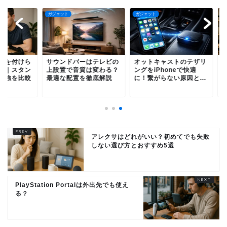
ェット
ガジェット
ガジェット
ウンドバーはテレビの
オットキャストのテザリ
モニターアームを付
設置で音質は変わる？
ングをiPhoneで快適
れない机の対策｜ス
適な配置を徹底解説
に！繋がらない原因と...
ド・壁寄せ・補強を
アレクサはどれがいい？初めてでも失敗
しない選び方とおすすめ5選
PlayStation Portalは外出先でも使え
る？