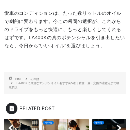
愛車のコンディションは、たった数リットルのオイル
で劇的に変わります。今この瞬間の選択が、これから
のドライブをもっと快適に、もっと楽しくしてくれる
はずです。LA400Kの真のポテンシャルを引き出したい
なら、今日から“いいオイル”を選びましょう。
HOME
その他
LA400Kに最適なエンジンオイルおすすめ5選｜粘度・量・交換の注意点まで徹
底解説
RELATED POST
他
その他
その他