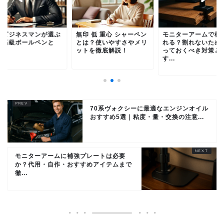
印 低 重心 シャーペン
モニターアームで机が割
一流ビジネスマンが
は？使いやすさやメリ
れる？割れないために知
べき高級ボールペン
トを徹底解説！
っておくべき対策とお
は？
す...
70系ヴォクシーに最適なエンジンオイル
おすすめ5選｜粘度・量・交換の注意...
モニターアームに補強プレートは必要
か？代用・自作・おすすめアイテムまで
徹...