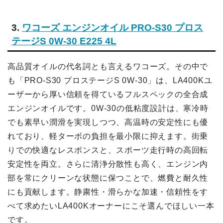
3.
ワコーズ エンジンオイル PRO-S30 プロス
テージS 0W-30 E225 4L
高品質オイルの代名詞とも言えるワコーズ。その中で
も「PRO-S30 プロステージS 0W-30」は、LA400Kユ
ーザーから厚い信頼を得ているフルスペックの全合成
エンジンオイルです。0W-30の低粘度設計は、寒冷時
でも素早い潤滑を実現しつつ、高温時の安定性にも優
れており、軽ターボの負担を最小限に抑えます。街乗
りでの快適なレスポンスと、スポーツ走行時の高回転
安定性を両立。さらに清浄分散性も高く、エンジン内
部を常にクリーンな状態に保つことで、燃費と耐久性
にも貢献します。静粛性・滑らかな加速・信頼性をす
べて求めたいLA400Kオーナーにこそ選んでほしい一本
です。