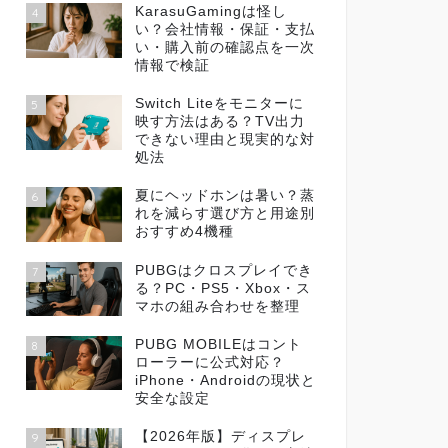
KarasuGamingは怪し
4
い？会社情報・保証・支払
い・購入前の確認点を一次
情報で検証
Switch Liteをモニターに
5
映す方法はある？TV出力
できない理由と現実的な対
処法
夏にヘッドホンは暑い？蒸
6
れを減らす選び方と用途別
おすすめ4機種
PUBGはクロスプレイでき
7
る？PC・PS5・Xbox・ス
マホの組み合わせを整理
PUBG MOBILEはコント
8
ローラーに公式対応？
iPhone・Androidの現状と
安全な設定
【2026年版】ディスプレ
9