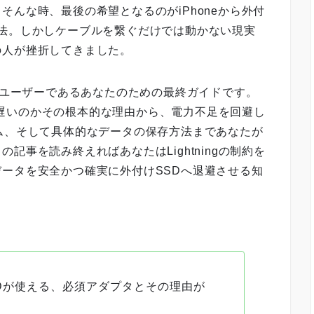
んな時、最後の希望となるのがiPhoneから外付
移す方法。しかしケーブルを繋ぐだけでは動かない現実
の人が挫折してきました。
honeユーザーであるあなたのための最終ガイドです。
転送は遅いのかその根本的な理由から、電力不足を回避し
ム、そして具体的なデータの保存方法まであなたが
記事を読み終えればあなたはLightningの制約を
ータを安全かつ確実に外付けSSDへ退避させる知
けSSDが使える、必須アダプタとその理由が