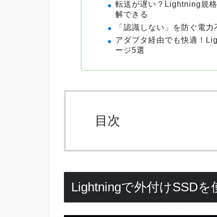
転送が遅い？Lightnin
解できる
「認識しない」を防ぐ電力
アダプタ経由でも快適！Ligh
ージ5選
目次
Lightningで外付けS