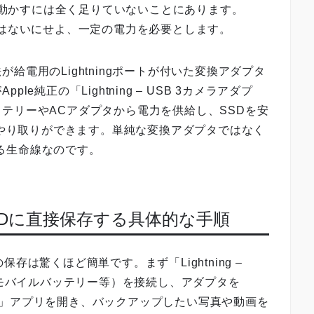
Dを動かすには全く足りていないことにあります。
ではないにせよ、一定の電力を必要とします。
給電用のLightningポートが付いた変換アダプタ
e純正の「Lightning – USB 3カメラアダプ
テリーやACアダプタから電力を供給し、SSDを安
のやり取りができます。単純な変換アダプタではなく
ける生命線なのです。
けSSDに直接保存する具体的な手順
存は驚くほど簡単です。まず「Lightning –
（モバイルバッテリー等）を接続し、アダプタを
「写真」アプリを開き、バックアップしたい写真や動画を