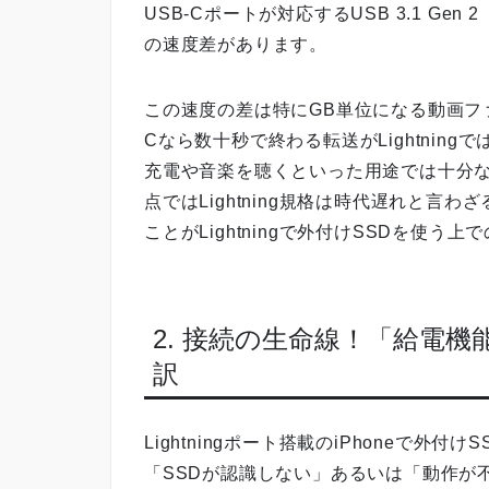
USB-Cポートが対応するUSB 3.1 Ge
の速度差があります。
この速度の差は特にGB単位になる動画フ
Cなら数十秒で終わる転送がLightnin
充電や音楽を聴くといった用途では十分
点ではLightning規格は時代遅れと
ことがLightningで外付けSSDを使
2. 接続の生命線！「給電
訳
Lightningポート搭載のiPhoneで
「SSDが認識しない」あるいは「動作が