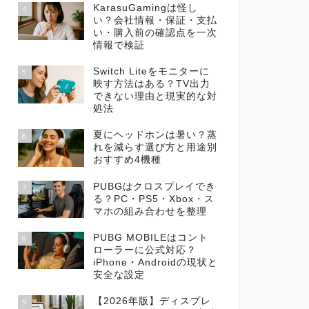
KarasuGamingは怪し
4
い？会社情報・保証・支払
い・購入前の確認点を一次
情報で検証
Switch Liteをモニターに
5
映す方法はある？TV出力
できない理由と現実的な対
処法
夏にヘッドホンは暑い？蒸
6
れを減らす選び方と用途別
おすすめ4機種
PUBGはクロスプレイでき
7
る？PC・PS5・Xbox・ス
マホの組み合わせを整理
PUBG MOBILEはコント
8
ローラーに公式対応？
iPhone・Androidの現状と
安全な設定
【2026年版】ディスプレ
9