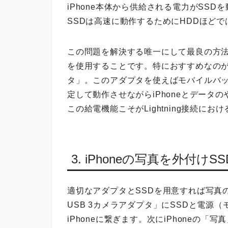
iPhone本体から供給される電力がSS
SSDは高速に動作するためにHDDほど
この問題を解決する唯一にして最良の方法が
を使用することです。特におすすめなのがAppl
タ」。このアダプタを使えばモバイルバッ
定して動作させながらiPhoneとデータ
この給電機能こそがLightning接続にお
3. iPhoneの写真を外付
適切なアダプタとSSDを用意すれば写真の保
USB 3カメラアダプタ」にSSDと電源
iPhoneに繋ぎます。次にiPhoneの