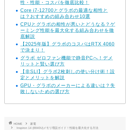
性・性能・コスパを徹底比較！
Core i7-12700とグラボの最適な相性と
は？おすすめの組み合わせ10選
CPUとグラボの相性が悪いとどうなる？ゲ
ーミング性能を最大化する組み合わせを徹
底解説
【2025年版】グラボのコスパはRTX 4060
で決まり！
グラボ ゼロファン機能で静音PCへ！デメ
リットと賢い選び方
【非SLI】グラボ2枚刺しの使い分け術！設
定とメリットを解説
GPU・グラボのメーカーによる違いは？失
敗しないための選び方
HOME
家電
Inspiron 14 (8840U)メモリ増設ガイド！性能を最大化する方法