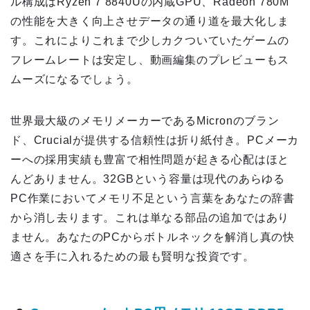
ル構成はRyzen 7 8840Uの内蔵GPU、Radeon 780M
の性能を大きく向上させデータの通り道を最大化しま
す。これによりこれまで少しカクついていたゲームの
フレームレートは安定し、動画編集のプレビューもス
ムーズになるでしょう。
世界最大級のメモリメーカーであるMicronのブラン
ド、Crucialが提供する信頼性は折り紙付き。PCメーカ
ーへの採用実績も豊富で相性問題が起きる心配はほと
んどありません。32GBという容量は現代のあらゆる
PC作業においてメモリ不足という言葉をあなたの辞書
から消し去ります。これは単なる部品の追加ではあり
ません。あなたのPCからボトルネックを解消し真の快
適さを手に入れるための最も賢明な投資です。