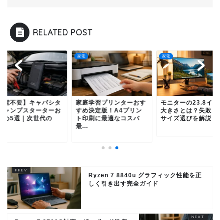
RELATED POST
家電
家電
充電不要】キャパシタ
家庭学習プリンターおす
モニターの23.8イン
ジャンプスターターお
すめ決定版！A4プリン
大きさとは？失敗し
すめ5選｜次世代の
ト印刷に最適なコスパ
サイズ選びを解説
.
最...
Ryzen 7 8840u グラフィック性能を正
しく引き出す完全ガイド