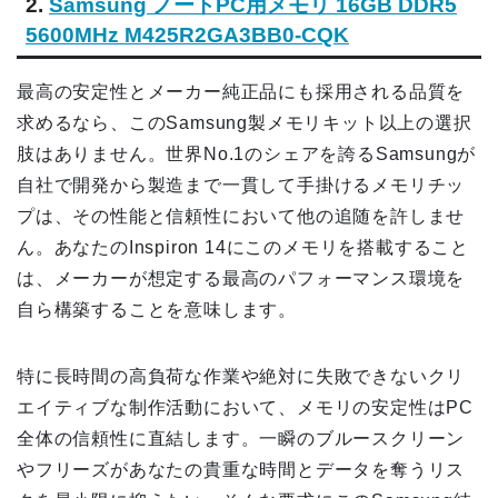
2.
Samsung ノートPC用メモリ 16GB DDR5
5600MHz M425R2GA3BB0-CQK
最高の安定性とメーカー純正品にも採用される品質を
求めるなら、このSamsung製メモリキット以上の選択
肢はありません。世界No.1のシェアを誇るSamsungが
自社で開発から製造まで一貫して手掛けるメモリチッ
プは、その性能と信頼性において他の追随を許しませ
ん。あなたのInspiron 14にこのメモリを搭載すること
は、メーカーが想定する最高のパフォーマンス環境を
自ら構築することを意味します。
特に長時間の高負荷な作業や絶対に失敗できないクリ
エイティブな制作活動において、メモリの安定性はPC
全体の信頼性に直結します。一瞬のブルースクリーン
やフリーズがあなたの貴重な時間とデータを奪うリス