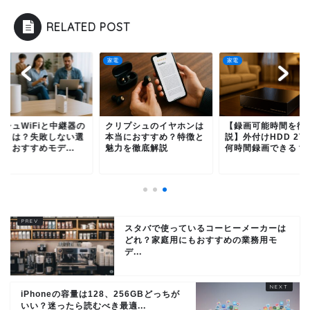
RELATED POST
家電
家電
ッシュWiFiと中継器の
クリプシュのイヤホンは
【録画可能時間を徹
いとは？失敗しない選
本当におすすめ？特徴と
説】外付けHDD 2T
とおすすめモデ...
魅力を徹底解説
何時間録画できる？..
スタバで使っているコーヒーメーカーは
どれ？家庭用にもおすすめの業務用モ
デ...
iPhoneの容量は128、256GBどっちが
いい？迷ったら読むべき最適...