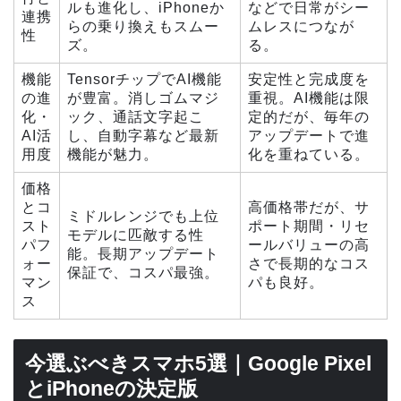
ルも進化し、iPhoneか
などで日常がシー
連携
らの乗り換えもスムー
ムレスにつなが
性
ズ。
る。
機能
TensorチップでAI機能
安定性と完成度を
の進
が豊富。消しゴムマジ
重視。AI機能は限
化・
ック、通話文字起こ
定的だが、毎年の
AI活
し、自動字幕など最新
アップデートで進
用度
機能が魅力。
化を重ねている。
価格
とコ
高価格帯だが、サ
ミドルレンジでも上位
スト
ポート期間・リセ
モデルに匹敵する性
パフ
ールバリューの高
能。長期アップデート
ォー
さで長期的なコス
保証で、コスパ最強。
マン
パも良好。
ス
今選ぶべきスマホ5選｜Google Pixel
とiPhoneの決定版