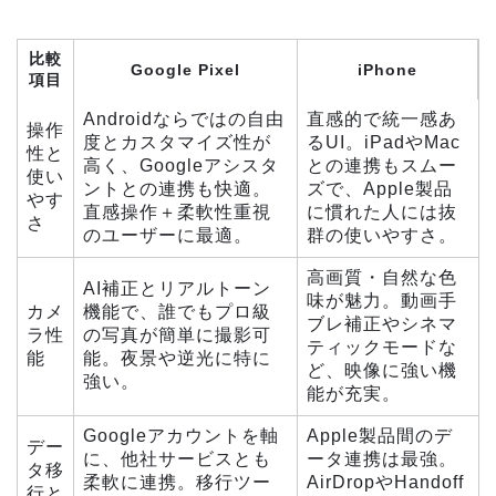
比較
Google Pixel
iPhone
項目
Androidならではの自由
直感的で統一感あ
操作
度とカスタマイズ性が
るUI。iPadやMac
性と
高く、Googleアシスタ
との連携もスムー
使い
ントとの連携も快適。
ズで、Apple製品
やす
直感操作＋柔軟性重視
に慣れた人には抜
さ
のユーザーに最適。
群の使いやすさ。
高画質・自然な色
AI補正とリアルトーン
味が魅力。動画手
カメ
機能で、誰でもプロ級
ブレ補正やシネマ
ラ性
の写真が簡単に撮影可
ティックモードな
能
能。夜景や逆光に特に
ど、映像に強い機
強い。
能が充実。
Googleアカウントを軸
Apple製品間のデ
デー
に、他社サービスとも
ータ連携は最強。
タ移
柔軟に連携。移行ツー
AirDropやHandoff
行と