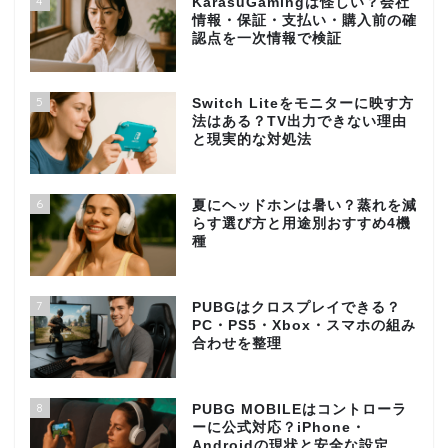
4
KarasuGamingは怪しい？会社
情報・保証・支払い・購入前の確
認点を一次情報で検証
5
Switch Liteをモニターに映す方
法はある？TV出力できない理由
と現実的な対処法
6
夏にヘッドホンは暑い？蒸れを減
らす選び方と用途別おすすめ4機
種
7
PUBGはクロスプレイできる？
PC・PS5・Xbox・スマホの組み
合わせを整理
8
PUBG MOBILEはコントローラ
ーに公式対応？iPhone・
Androidの現状と安全な設定