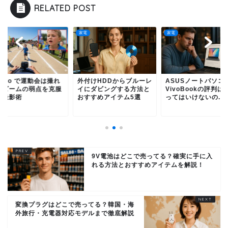
RELATED POST
家電
家電
付けHDDからブルーレ
ASUSノートパソコン
Go Pro で運動会は
にダビングする方法と
VivoBookの評判は？買
る！ズームの弱点を
すすめアイテム5選
ってはいけないの...
する撮影術
9V電池はどこで売ってる？確実に手に入
れる方法とおすすめアイテムを解説！
変換プラグはどこで売ってる？韓国・海
外旅行・充電器対応モデルまで徹底解説