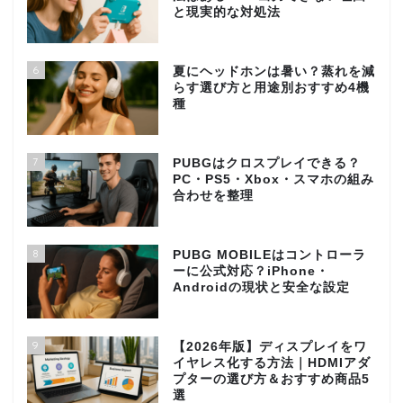
と現実的な対処法
6
夏にヘッドホンは暑い？蒸れを減
らす選び方と用途別おすすめ4機
種
7
PUBGはクロスプレイできる？
PC・PS5・Xbox・スマホの組み
合わせを整理
8
PUBG MOBILEはコントローラ
ーに公式対応？iPhone・
Androidの現状と安全な設定
9
【2026年版】ディスプレイをワ
イヤレス化する方法｜HDMIアダ
プターの選び方＆おすすめ商品5
選