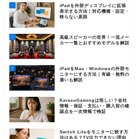
1
iPadを外部ディスプレイに拡張
表示する方法｜対応機種・設定・
映らない原因
2
高級スピーカーの世界！一流メー
カー一覧とおすすめモデルを解説
3
iPadをMac・Windowsの外部モ
ニターにする方法｜有線・無料の
違いも解説
4
KarasuGamingは怪しい？会社
情報・保証・支払い・購入前の確
認点を一次情報で検証
5
Switch Liteをモニターに映す方
法はある？TV出力できない理由