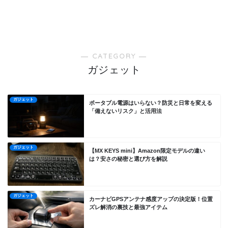
― CATEGORY ―
ガジェット
ガジェット
ポータブル電源はいらない？防災と日常を変える
「備えないリスク」と活用法
ガジェット
【MX KEYS mini】Amazon限定モデルの違い
は？安さの秘密と選び方を解説
ガジェット
カーナビGPSアンテナ感度アップの決定版！位置
ズレ解消の裏技と最強アイテム