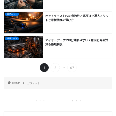
ガジェット
オットキャストP3の危険性と真実は？導入メリッ
トと最新機種の選び方
ガジェット
アイオーデータSSDは壊れやすい？原因と寿命対
策を徹底解説
...
1
2
67
HOME
ガジェット