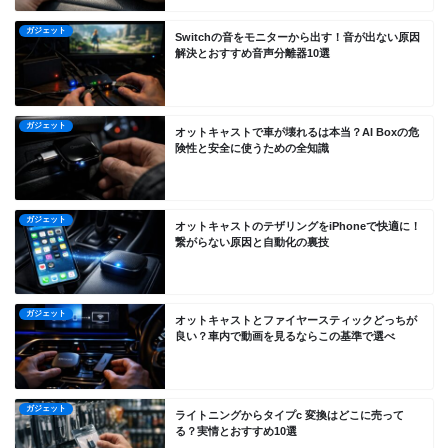
ガジェット
Switchの音をモニターから出す！音が出ない原因
解決とおすすめ音声分離器10選
ガジェット
オットキャストで車が壊れるは本当？AI Boxの危
険性と安全に使うための全知識
ガジェット
オットキャストのテザリングをiPhoneで快適に！
繋がらない原因と自動化の裏技
ガジェット
オットキャストとファイヤースティックどっちが
良い？車内で動画を見るならこの基準で選べ
ガジェット
ライトニングからタイプc 変換はどこに売って
る？実情とおすすめ10選