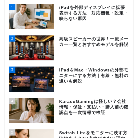
1
iPadを外部ディスプレイに拡張
表示する方法｜対応機種・設定・
映らない原因
2
高級スピーカーの世界！一流メー
カー一覧とおすすめモデルを解説
3
iPadをMac・Windowsの外部モ
ニターにする方法｜有線・無料の
違いも解説
4
KarasuGamingは怪しい？会社
情報・保証・支払い・購入前の確
認点を一次情報で検証
5
Switch Liteをモニターに映す方