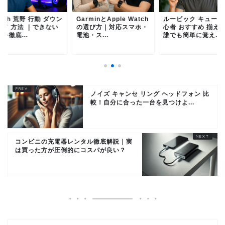
itch 荒野 行動 ダウン
GarminとApple Watch
ルービック キューブ
ード 方法 ｜できない
の選び方｜対応スマホ・
心者 おすすめ 揃え 
を徹底...
電池・ス...
誰でも簡単に覚え...
ノイズ キャンセ リング ヘッドフォン 比
較！自分に合った一台を見つけよ...
コンビニの充電器レンタル徹底解説｜実
は買った方が圧倒的にコスパが良い？