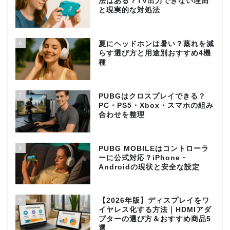
法はある？TV出力できない理由
と現実的な対処法
6
夏にヘッドホンは暑い？蒸れを減
らす選び方と用途別おすすめ4機
種
7
PUBGはクロスプレイできる？
PC・PS5・Xbox・スマホの組み
合わせを整理
8
PUBG MOBILEはコントローラ
ーに公式対応？iPhone・
Androidの現状と安全な設定
9
【2026年版】ディスプレイをワ
イヤレス化する方法｜HDMIアダ
プターの選び方＆おすすめ商品5
選