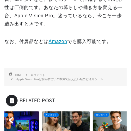
性は圧倒的です。あなたの暮らしや働き方を変える一
台、Apple Vision Pro。迷っているなら、今こそ一歩
踏み出すときです。
なお、付属品などは
Amazon
でも購入可能です。
HOME
ガジェット
Apple Vision Proは何がすごい？本気で伝えたい魅力と活用シーン
RELATED POST
ェット
ガジェット
ガジェット