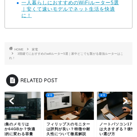
一人暮らしにおすすめのWiFiルーター5選
｜安くて速いモデルでネット生活を快適
に！
HOME
家電
3階建てにおすすめのwifiルーター5選｜家中どこでも繋がる最強ルーターはこ
れ！
RELATED POST
家電
家電
ィリップスのモニター
ノートパソコン17インチ
動画編集のメモリは
評判が良い？特徴や耐
は大きすぎる？後悔しな
32GBか64GBか？
性について徹底解説
い選び方
さが劇的に変わる容