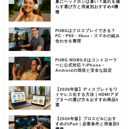
6
夏にヘッドホンは暑い？蒸れを減
らす選び方と用途別おすすめ4機
種
7
PUBGはクロスプレイできる？
PC・PS5・Xbox・スマホの組み
合わせを整理
8
PUBG MOBILEはコントローラ
ーに公式対応？iPhone・
Androidの現状と安全な設定
9
【2026年版】ディスプレイをワ
イヤレス化する方法｜HDMIアダ
プターの選び方＆おすすめ商品5
選
10
【2026年版】プロスピAにおす
すめのiPad｜必要条件と用途別3