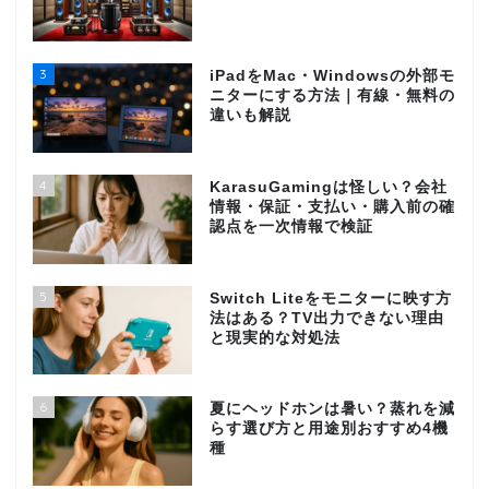
3
iPadをMac・Windowsの外部モ
ニターにする方法｜有線・無料の
違いも解説
4
KarasuGamingは怪しい？会社
情報・保証・支払い・購入前の確
認点を一次情報で検証
5
Switch Liteをモニターに映す方
法はある？TV出力できない理由
と現実的な対処法
6
夏にヘッドホンは暑い？蒸れを減
らす選び方と用途別おすすめ4機
種