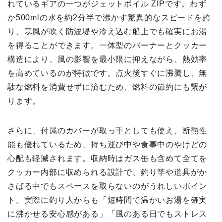
れているギアの一つがジェットボイル ZIPです。わず
か500mlの水を約2分半で沸かす驚異的なスピードを誇
り、寒風が吹く防波堤や冷え込む船上でも確実にお湯
を得ることができます。一体型のバーナーとクッカー
構造により、風の影響を最小限に抑えながら、熱効率
を高めているのが特徴です。点火後すぐに沸騰し、無
駄な燃料を消費せずに済むため、燃料の節約にも繋が
ります。
さらに、付属のカバーが取っ手としても使え、断熱性
能も優れているため、持ち運び中や食事中のやけどの
心配も軽減されます。収納時はガス缶も含めて全てを
クッカー内部に収められる設計で、釣り竿や道具がか
さばる中でもスペースを取らないのがうれしいポイン
ト。実際に釣り人からも「短時間で温かいお湯を確実
に沸かせる安心感がある」「風のある日でもストレス