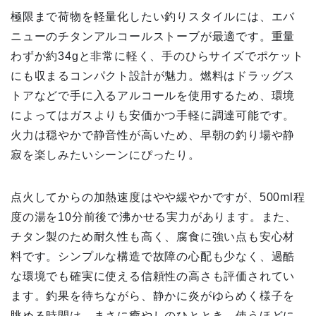
極限まで荷物を軽量化したい釣りスタイルには、エバ
ニューのチタンアルコールストーブが最適です。重量
わずか約34gと非常に軽く、手のひらサイズでポケット
にも収まるコンパクト設計が魅力。燃料はドラッグス
トアなどで手に入るアルコールを使用するため、環境
によってはガスよりも安価かつ手軽に調達可能です。
火力は穏やかで静音性が高いため、早朝の釣り場や静
寂を楽しみたいシーンにぴったり。
点火してからの加熱速度はやや緩やかですが、500ml程
度の湯を10分前後で沸かせる実力があります。また、
チタン製のため耐久性も高く、腐食に強い点も安心材
料です。シンプルな構造で故障の心配も少なく、過酷
な環境でも確実に使える信頼性の高さも評価されてい
ます。釣果を待ちながら、静かに炎がゆらめく様子を
眺める時間は、まさに癒やしのひととき。使うほどに