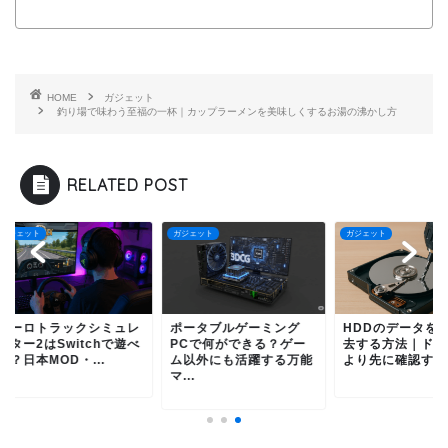
HOME
ガジェット
釣り場で味わう至福の一杯｜カップラーメンを美味しくするお湯の沸かし方
RELATED POST
ェット
ガジェット
ガジェット
ーロトラックシミュレ
ポータブルゲーミング
HDDのデータを安全
ー2はSwitchで遊べ
PCで何ができる？ゲー
去する方法｜ドリル
日本MOD・...
ム以外にも活躍する万能
より先に確認するこ
マ...