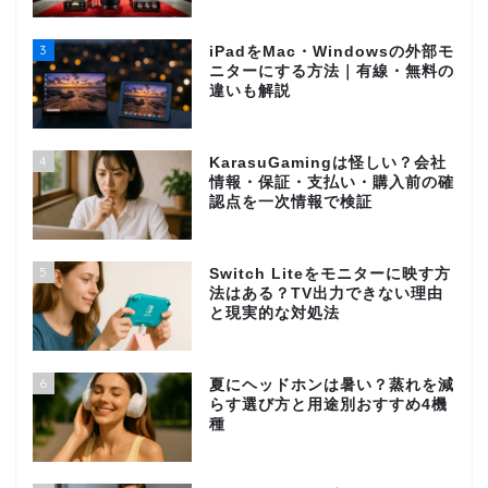
3
iPadをMac・Windowsの外部モ
ニターにする方法｜有線・無料の
違いも解説
4
KarasuGamingは怪しい？会社
情報・保証・支払い・購入前の確
認点を一次情報で検証
5
Switch Liteをモニターに映す方
法はある？TV出力できない理由
と現実的な対処法
6
夏にヘッドホンは暑い？蒸れを減
らす選び方と用途別おすすめ4機
種