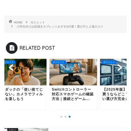
HOME
ガジェット
小学生向けお絵描きタブレットおすすめ5選！選び方と上達のコツ
RELATED POST
ェット
ガジェット
ガジェット
ダックの「使い捨てじ
Switchコントローラー
【2025年版】カー
ない」カメラでフィル
対応スマホゲームの確認
買うならどこ？後悔
を楽しもう
方法｜接続とゲーム...
い選び方完全ガイド