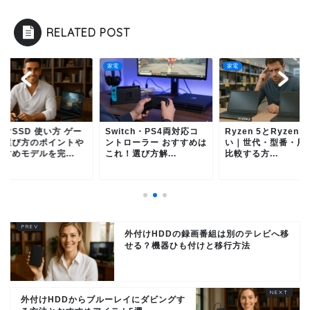
RELATED POST
家電
家電
itch・PS4両対応コ
Ryzen 5とRyzen 7の違
外付けSSD 使い方 
トローラー おすすめは
い｜世代・型番・用途で
ム｜選び方のポイン
！選び方解...
比較する方...
おすすめモデルを完..
外付けHDDの録画番組は別のテレビへ移
せる？機器ひも付けと移行方法
外付けHDDからブルーレイにダビングす