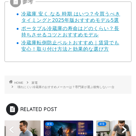
冷蔵庫 安く なる 時期 はいつ？今買うべき
タイミングと2025年版おすすめモデル5選
ポータブル冷蔵庫の寿命はどのくらい？長
持ちさせるコツとおすすめモデル
冷蔵庫転倒防止ベルトおすすめ｜賃貸でも
安心！取り付け方法と効果的な選び方
HOME
家電
壊れにくい冷蔵庫のおすすめメーカーは？専門家が選ぶ後悔しない一台
RELATED POST
家電
家電