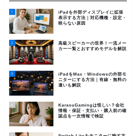
1
iPadを外部ディスプレイに拡張
表示する方法｜対応機種・設定・
映らない原因
2
高級スピーカーの世界！一流メー
カー一覧とおすすめモデルを解説
3
iPadをMac・Windowsの外部モ
ニターにする方法｜有線・無料の
違いも解説
4
KarasuGamingは怪しい？会社
情報・保証・支払い・購入前の確
認点を一次情報で検証
5
Switch Liteをモニターに映す方