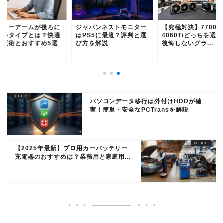
ニターアームが後ろに
ジャパンネストモニター
【究極対決】7700X
ないタイプとは？快適
はPS5に最適？評判と選
4060Tiどっちを選
設置術とおすすめ5選
び方を解説
後悔しないグラ...
パソコンデータ移行は外付けHDDが確
実！簡単・安全なPCTransを解説
【2025年最新】プロ用カーバッテリー
充電器のおすすめは？業務用と家庭用...