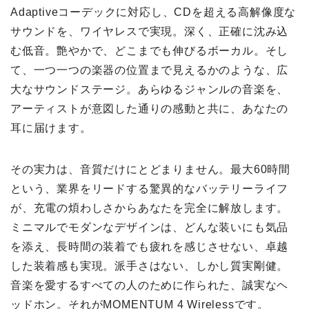
Adaptiveコーデックに対応し、CDを超える高解像度な
サウンドを、ワイヤレスで実現。深く、正確に沈み込
む低音。艶やかで、どこまでも伸びるボーカル。そし
て、一つ一つの楽器の位置まで見えるかのような、広
大なサウンドステージ。あらゆるジャンルの音楽を、
アーティストが意図した通りの感動と共に、あなたの
耳に届けます。
その実力は、音質だけにとどまりません。最大60時間
という、業界をリードする驚異的なバッテリーライフ
が、充電の煩わしさからあなたを完全に解放します。
ミニマルでモダンなデザインは、どんな装いにも気品
を添え、長時間の装着でも疲れを感じさせない、卓越
した装着感も実現。派手さはない、しかし質実剛健。
音楽を愛するすべての人のために作られた、誠実なヘ
ッドホン。それがMOMENTUM 4 Wirelessです。