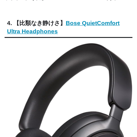
4. 【比類なき静けさ】
Bose QuietComfort
Ultra Headphones