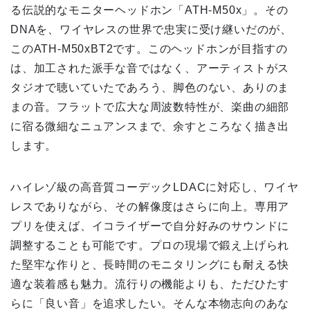
る伝説的なモニターヘッドホン「ATH-M50x」。その
DNAを、ワイヤレスの世界で忠実に受け継いだのが、
このATH-M50xBT2です。このヘッドホンが目指すの
は、加工された派手な音ではなく、アーティストがス
タジオで聴いていたであろう、脚色のない、ありのま
まの音。フラットで広大な周波数特性が、楽曲の細部
に宿る微細なニュアンスまで、余すところなく描き出
します。
ハイレゾ級の高音質コーデックLDACに対応し、ワイヤ
レスでありながら、その解像度はさらに向上。専用ア
プリを使えば、イコライザーで自分好みのサウンドに
調整することも可能です。プロの現場で鍛え上げられ
た堅牢な作りと、長時間のモニタリングにも耐える快
適な装着感も魅力。流行りの機能よりも、ただひたす
らに「良い音」を追求したい。そんな本物志向のあな