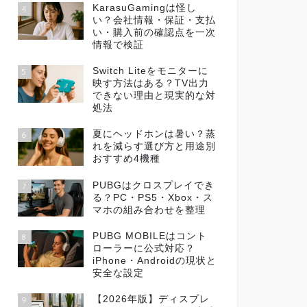
KarasuGamingは怪し
4
い？会社情報・保証・支払
い・購入前の確認点を一次
情報で検証
Switch Liteをモニターに
5
映す方法はある？TV出力
できない理由と現実的な対
処法
夏にヘッドホンは暑い？蒸
6
れを減らす選び方と用途別
おすすめ4機種
PUBGはクロスプレイでき
7
る？PC・PS5・Xbox・ス
マホの組み合わせを整理
PUBG MOBILEはコント
8
ローラーに公式対応？
iPhone・Androidの現状と
安全な設定
【2026年版】ディスプレ
9