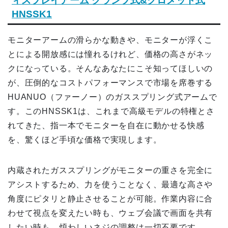
ィスプレイアーム クランプ式&グロメット式
HNSSK1
モニターアームの滑らかな動きや、モニターが浮くこ
とによる開放感には憧れるけれど、価格の高さがネッ
クになっている。そんなあなたにこそ知ってほしいの
が、圧倒的なコストパフォーマンスで市場を席巻する
HUANUO（ファーノー）のガススプリング式アームで
す。このHNSSK1は、これまで高級モデルの特権とさ
れてきた、指一本でモニターを自在に動かせる快感
を、驚くほど手頃な価格で実現します。
内蔵されたガススプリングがモニターの重さを完全に
アシストするため、力を使うことなく、最適な高さや
角度にピタリと静止させることが可能。作業内容に合
わせて視点を変えたい時も、ウェブ会議で画面を共有
したい時も、煩わしいネジの調整は一切不要です。