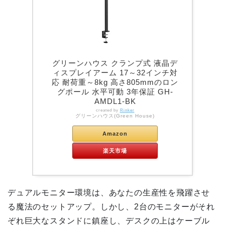
グリーンハウス クランプ式 液晶デ
ィスプレイアーム 17～32インチ対
応 耐荷重～8kg 高さ805mmのロン
グポール 水平可動 3年保証 GH-
AMDL1-BK
created by
Rinker
グリーンハウス(Green House)
Amazon
楽天市場
デュアルモニター環境は、あなたの生産性を飛躍させ
る魔法のセットアップ。しかし、2台のモニターがそれ
ぞれ巨大なスタンドに鎮座し、デスクの上はケーブル