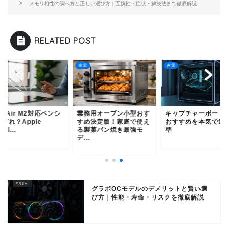
メモリ相性の調べ方と正しい選び方｜互換性・症状・解決法まで徹底解説
RELATED POST
家電
家電
ad Air M2対応ペンシ
業務用オーブン小型おす
キャプチャーボード 
どれ？Apple
すめ決定版！家庭で使え
おすすめを本気で選
cil...
る製菓パン焼き最強モ
準
デ...
グラボOCモデルのデメリットと賢い選
び方｜性能・寿命・リスクを徹底解説