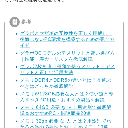
グラボとマザボの互換性を正しく理解し、
後悔しないPC環境を構築するための完全ガ
イド
グラボOCモデルのデメリットと賢い選び方
｜性能・寿命・リスクを徹底解説
グラボ2枚を違う種類で使うメリット・デメ
リットと正しい活用方法
メモリDDR4とDDR5の違いとは？今選ぶ
べきはどっちか徹底解説
メモリが128GB必要な人とは？使い道と導
入すべきPC用途・おすすめ製品を解説
メモリ 64GB 必要 な 人｜用途別で徹底解
説＆おすすめPC・関連商品20選
メモリ 32gb 必要 な 人 とは？用途別でわ
かる本当の必要性とおすすめメモリ10選