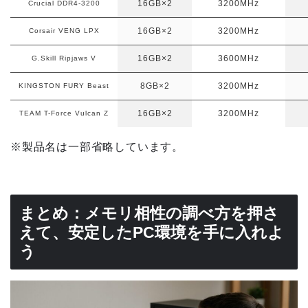
16GB×2
3200MHz
Crucial DDR4-3200
16GB×2
3200MHz
Corsair VENG LPX
16GB×2
3600MHz
G.Skill Ripjaws V
8GB×2
3200MHz
KINGSTON FURY Beast
16GB×2
3200MHz
TEAM T-Force Vulcan Z
※製品名は一部省略しています。
まとめ：メモリ相性の調べ方を押さ
えて、安定したPC環境を手に入れよ
う