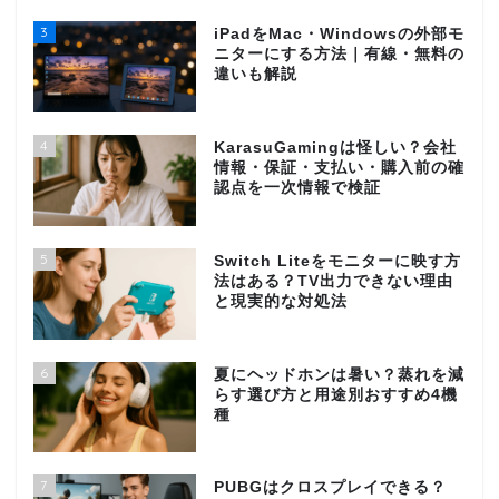
3
iPadをMac・Windowsの外部モ
ニターにする方法｜有線・無料の
違いも解説
4
KarasuGamingは怪しい？会社
情報・保証・支払い・購入前の確
認点を一次情報で検証
5
Switch Liteをモニターに映す方
法はある？TV出力できない理由
と現実的な対処法
6
夏にヘッドホンは暑い？蒸れを減
らす選び方と用途別おすすめ4機
種
7
PUBGはクロスプレイできる？