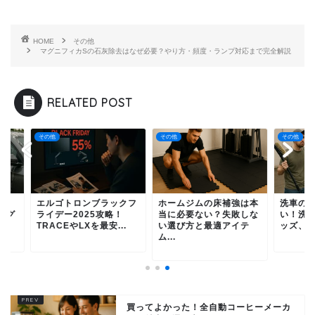
HOME
その他
マグニフィカSの石灰除去はなぜ必要？やり方・頻度・ランプ対応まで完全解説
RELATED POST
他
その他
その他
ルゴトロンブラックフ
ホームジムの床補強は本
洗車のルーフが届か
イデー2025攻略！
当に必要ない？失敗しな
い！洗い方とおすす
ACEやLXを最安...
い選び方と最適アイテ
ッズ、注意点まで解
ム...
買ってよかった！全自動コーヒーメーカ