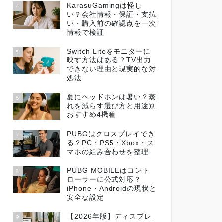
KarasuGamingは怪し
4
い？会社情報・保証・支払
い・購入前の確認点を一次
情報で検証
Switch Liteをモニターに
5
映す方法はある？TV出力
できない理由と現実的な対
処法
夏にヘッドホンは暑い？蒸
6
れを減らす選び方と用途別
おすすめ4機種
PUBGはクロスプレイでき
7
る？PC・PS5・Xbox・ス
マホの組み合わせを整理
PUBG MOBILEはコント
8
ローラーに公式対応？
iPhone・Androidの現状と
安全な設定
【2026年版】ディスプレ
9