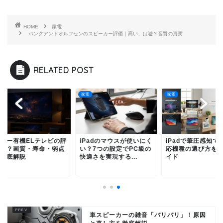
HOME
家電
バングアンドオルフセンのスピーカー評価｜高い、は嘘？音質の真実
RELATED POST
家電
家電
ニー有機ELテレビの評
iPadのマウスが使いにく
iPadで筆圧感知でき
は？画質・寿命・弱点
い？7つの設定でPC級の
応機種の選び方を完
徹底解説
快適さを実現する...
イド
車スピーカーの雑音「バリバリ」！原因