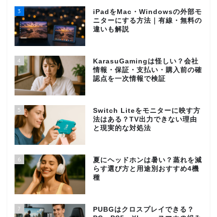
3
iPadをMac・Windowsの外部モ
ニターにする方法｜有線・無料の
違いも解説
4
KarasuGamingは怪しい？会社
情報・保証・支払い・購入前の確
認点を一次情報で検証
5
Switch Liteをモニターに映す方
法はある？TV出力できない理由
と現実的な対処法
6
夏にヘッドホンは暑い？蒸れを減
らす選び方と用途別おすすめ4機
種
7
PUBGはクロスプレイできる？