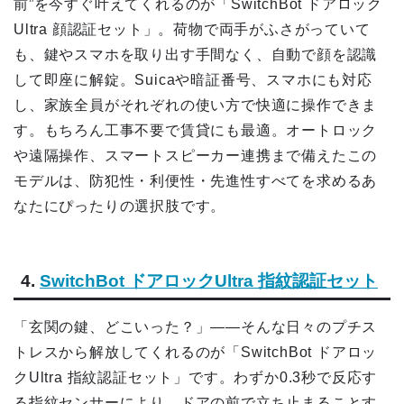
前”を今すぐ叶えてくれるのが「SwitchBot ドアロック
Ultra 顔認証セット」。荷物で両手がふさがっていて
も、鍵やスマホを取り出す手間なく、自動で顔を認識
して即座に解錠。Suicaや暗証番号、スマホにも対応
し、家族全員がそれぞれの使い方で快適に操作できま
す。もちろん工事不要で賃貸にも最適。オートロック
や遠隔操作、スマートスピーカー連携まで備えたこの
モデルは、防犯性・利便性・先進性すべてを求めるあ
なたにぴったりの選択肢です。
4.
SwitchBot ドアロックUltra 指紋認証セット
「玄関の鍵、どこいった？」——そんな日々のプチス
トレスから解放してくれるのが「SwitchBot ドアロッ
クUltra 指紋認証セット」です。わずか0.3秒で反応す
る指紋センサーにより、ドアの前で立ち止まることす