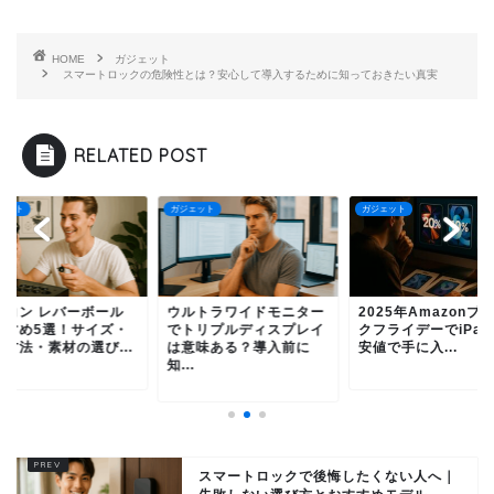
HOME
ガジェット
スマートロックの危険性とは？安心して導入するために知っておきたい真実
RELATED POST
ェット
ガジェット
ガジェット
ルトラワイドモニター
2025年Amazonブラッ
アケコン レバーボー
トリプルディスプレイ
クフライデーでiPadを最
おすすめ5選！サイ
意味ある？導入前に
安値で手に入...
交換方法・素材の選び.
.
スマートロックで後悔したくない人へ｜