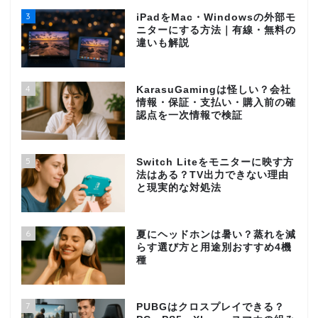
3
iPadをMac・Windowsの外部モ
ニターにする方法｜有線・無料の
違いも解説
4
KarasuGamingは怪しい？会社
情報・保証・支払い・購入前の確
認点を一次情報で検証
5
Switch Liteをモニターに映す方
法はある？TV出力できない理由
と現実的な対処法
6
夏にヘッドホンは暑い？蒸れを減
らす選び方と用途別おすすめ4機
種
7
PUBGはクロスプレイできる？