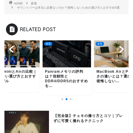
HOME
家電
サウンドバーは本当に必要ないのか？後悔しないための選び方とおすすめ5選
RELATED POST
家電
家電
nramメモリの評判
MacBook AirとProの重
iPad miniとAirの
？信頼性と
さの違いとは？選び方で
迷わない選び方とお
R4/DDR5のおすすめ
後悔しない...
めモデル
.
【完全版】チェキの撮り方とコツ｜ブレ
ずに可愛く撮れるテクニック