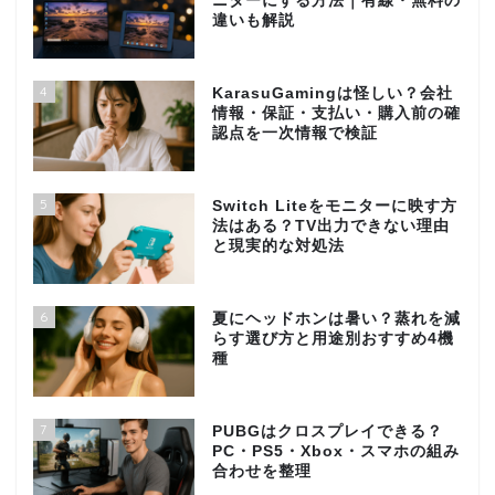
ニターにする方法｜有線・無料の
違いも解説
4
KarasuGamingは怪しい？会社
情報・保証・支払い・購入前の確
認点を一次情報で検証
5
Switch Liteをモニターに映す方
法はある？TV出力できない理由
と現実的な対処法
6
夏にヘッドホンは暑い？蒸れを減
らす選び方と用途別おすすめ4機
種
7
PUBGはクロスプレイできる？
PC・PS5・Xbox・スマホの組み
合わせを整理