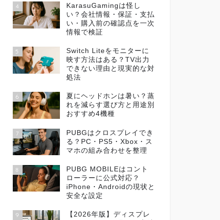
KarasuGamingは怪し
4
い？会社情報・保証・支払
い・購入前の確認点を一次
情報で検証
Switch Liteをモニターに
5
映す方法はある？TV出力
できない理由と現実的な対
処法
夏にヘッドホンは暑い？蒸
6
れを減らす選び方と用途別
おすすめ4機種
PUBGはクロスプレイでき
7
る？PC・PS5・Xbox・ス
マホの組み合わせを整理
PUBG MOBILEはコント
8
ローラーに公式対応？
iPhone・Androidの現状と
安全な設定
【2026年版】ディスプレ
9