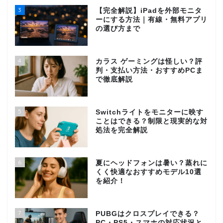
3
【完全解説】iPadを外部モニタ
ーにする方法｜有線・無料アプリ
の選び方まで
4
カラス ゲーミングは怪しい？評
判・支払い方法・おすすめPCま
で徹底解説
5
Switchライトをモニターに映す
ことはできる？制限と現実的な対
処法を完全解説
6
夏にヘッドフォンは暑い？蒸れに
くく快適なおすすめモデル10選
を紹介！
7
PUBGはクロスプレイできる？
PC・PS5・スマホの対応状況と