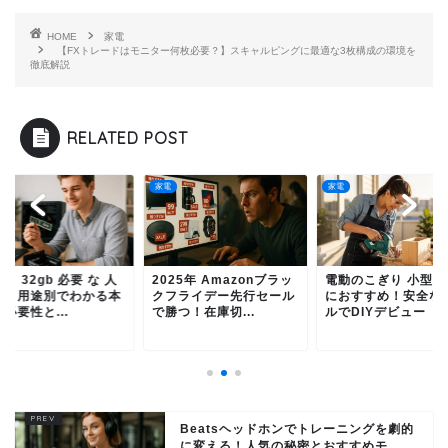
HOME
家電
【FXトレードはモニター何枚必要？】スキャルピングに最適な3枚構成の環境を
徹底解説
RELATED POST
家電
家電
25年 Amazonブラッ
電動のこぎり 小型で女性
メモリ 32gb 必要 な
フライデー先行セール
におすすめ！安全なモデ
とは？用途別でわか
つ！在庫切...
ルでDIYデビュー
当の必要性と...
Beatsヘッドホンでトレーニングを劇的
に変える！人気の秘密とおすすめモ...