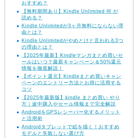
おすすめ？
【無料期間あり】Kindle Unlimited 何 が
読める？
Kindle Unlimitedが3ヶ月無料にならない理
由とは？
Kindle Unlimitedがやめとけと言われる3つ
の理由とは？
【2025年最新】Kindleマンガまとめ買いセ
ールはいつ？最新キャンペーン＆50%還元
情報を徹底解説！
【ポイント還元】Kindleまとめ買いキャン
ペーンのエントリー方法とお得に活用する
コツ
【2025年最新版】kindle まとめ買い やり
方｜途中購入やセール情報まで完全解説
AndroidをGPSレシーバー化するメリット
と活用術
Androidタブレットで絵を描く！おすすめ
モデルと失敗しない選び方