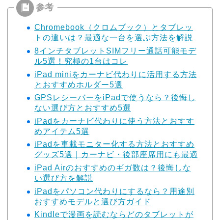
Chromebook（クロムブック）とタブレッ
トの違いは？最適な一台を選ぶ方法を解説
8インチタブレットSIMフリー通話可能モデ
ル5選！究極の1台はコレ
iPad miniをカーナビ代わりに活用する方法
とおすすめホルダー5選
GPSレシーバーをiPadで使うなら？後悔し
ない選び方とおすすめ5選
iPadをカーナビ代わりに使う方法とおすす
めアイテム5選
iPadを車載モニター化する方法とおすすめ
グッズ5選｜カーナビ・後部座席用にも最適
iPad Airのおすすめのギガ数は？後悔しな
い選び方を解説
iPadをパソコン代わりにするなら？用途別
おすすめモデルと選び方ガイド
Kindleで漫画を読むならどのタブレットが