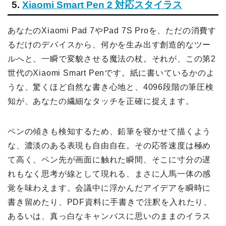
5.
Xiaomi Smart Pen 2 対応スタイラス
あなたのXiaomi Pad 7やPad 7S Proを、ただの消費す
るだけのデバイスから、何かを生み出す創造的なツー
ルへと、一瞬で変貌させる魔法の杖。それが、この第2
世代のXiaomi Smart Penです。紙に書いているかのよ
うな、驚くほど自然な書き心地と、4096段階の筆圧検
知が、あなたの繊細なタッチを正確に捉えます。
ペンの傾きも検知するため、鉛筆を寝かせて描くよう
な、濃淡のある表現も自由自在。その応答速度は極め
て高く、ペン先が画面に触れた瞬間、そこに寸分の遅
れもなく思考が線として現れる、まさに人馬一体の感
覚を味わえます。会議中に浮かんだアイデアを瞬時に
書き留めたり、PDF資料に手書きで注釈を入れたり、
あるいは、真っ白なキャンバスに思いのままのイラス