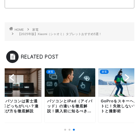
HOME
家電
【2025年版】Xiaomi（シャオミ）タブレットおすすめ5選！
RELATED POST
家電
家電
ートパソコンは富士通
パソコンとiPad（アイパ
GoProをスキーヘル
NECどっちがいい？違
ッド）の違いを徹底解
トに！失敗しないマ
と選び方を徹底解説
説！購入前に知るべき...
トと撮影術