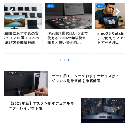
家電
家電
真編集におすすめの安
iPad第7世代はいつまで
macOS Catalina
パソコン10選！スペッ
使える？2025年以降の
まで使える？アップ
と選び方を徹底解説
限界と買い替え時...
トすべき理...
ゲーム用モニターのおすすめサイズは？
ジャンル別最適解を徹底解説
【2025年版】デスクを制すデュアルモ
ニターレイアウト術