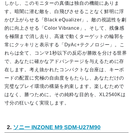
しかし、このモニターの真価は独自の機能にありま
す。暗闇に潜む敵を、白飛びさせることなく鮮明に浮
かび上がらせる「Black eQualizer」。敵の視認性を劇
的に向上させる「Color Vibrance」。そして、残像感
を極限まで消し去り、高速で動くターゲットの輪郭を
常にクッキリと表示する「DyAc+テクノロジー」。こ
れらは全て、コンマ1秒以下の反応が勝敗を分ける世界
で、あなたに確かなアドバンテージを与えるために存
在します。考え抜かれたコンパクトな台座は、キーボ
ードの配置に究極の自由度をもたらし、あなただけの
完璧なプレイ環境の構築を約束します。楽しむためで
はなく、勝つために。その純粋な目的を、XL2540Kは
寸分の狂いなく実現します。
2.
ソニー INZONE M9 SDM-U27M90