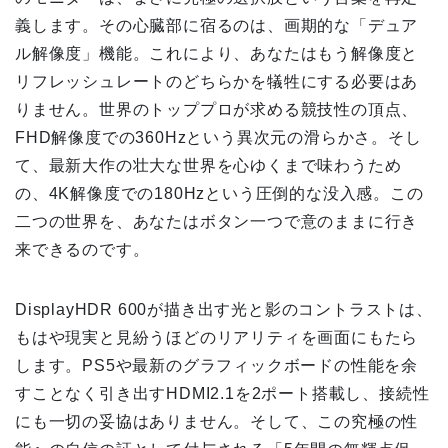
義します。その心臓部に宿るのは、画期的な「デュア
ル解像度」機能。これにより、あなたはもう解像度と
リフレッシュレートのどちらかを犠牲にする必要はあ
りません。世界のトッププロが求める競技性の頂点、
FHD解像度での360Hzという異次元の滑らかさ。そし
て、最新大作の壮大な世界を心ゆくまで味わうため
の、4K解像度での180Hzという圧倒的な没入感。この
二つの世界を、あなたはボタン一つで意のままに行き
来できるのです。
DisplayHDR 600が描き出す光と影のコントラストは、
もはや現実と見紛うほどのリアリティを画面にもたら
します。PS5や最新のグラフィックボードの性能を余
すことなく引き出すHDMI2.1を2ポート搭載し、接続性
にも一切の妥協はありません。そして、この究極の性