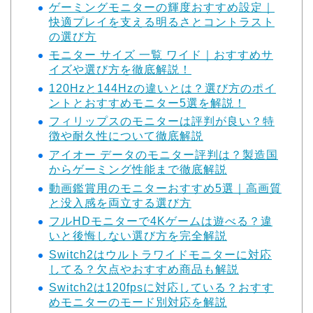
ゲーミングモニターの輝度おすすめ設定｜
快適プレイを支える明るさとコントラスト
の選び方
モニター サイズ 一覧 ワイド｜おすすめサ
イズや選び方を徹底解説！
120Hzと144Hzの違いとは？選び方のポイ
ントとおすすめモニター5選を解説！
フィリップスのモニターは評判が良い？特
徴や耐久性について徹底解説
アイオー データのモニター評判は？製造国
からゲーミング性能まで徹底解説
動画鑑賞用のモニターおすすめ5選｜高画質
と没入感を両立する選び方
フルHDモニターで4Kゲームは遊べる？違
いと後悔しない選び方を完全解説
Switch2はウルトラワイドモニターに対応
してる？欠点やおすすめ商品も解説
Switch2は120fpsに対応している？おすす
めモニターのモード別対応を解説