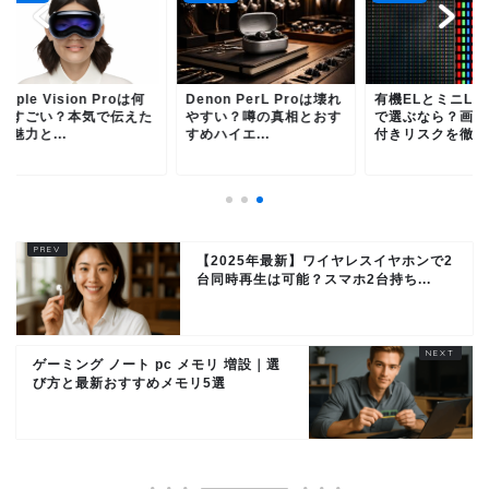
ple Vision Proは何
Denon PerL Proは壊れ
有機ELとミニLED
すごい？本気で伝えた
やすい？噂の真相とおす
で選ぶなら？画質と
力と...
すめハイエ...
付きリスクを徹底比較.
【2025年最新】ワイヤレスイヤホンで2
台同時再生は可能？スマホ2台持ち...
ゲーミング ノート pc メモリ 増設｜選
び方と最新おすすめメモリ5選