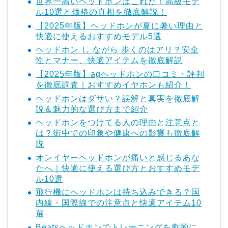
世界一高いヘッドホンはこれだ！高級モデ
ル10選と価格の真相を徹底解説！
【2025年版】ヘッドホンが夏に暑い理由と
快適に使えるおすすめモデル5選
ヘッドホン し ながら 歩くのはアリ？安全
性とマナー、快適アイテムを徹底解説
【2025年版】agヘッドホンの口コミ・評判
を徹底調査｜おすすめイヤホンも紹介！
ヘッドホンはダサい？誤解と真実を徹底解
説＆魅力的な選び方まで紹介
ヘッドホンをつけてる人の理由と注意点と
は？街中での印象や健康への影響も徹底解
説
オンイヤーヘッドホンが痛いと感じるあな
たへ｜快適に使える選び方とおすすめモデ
ル10選
飛行機にヘッドホンは持ち込みできる？国
内線・国際線での注意点と快適アイテム10
選
Beatsヘッドホンでトレーニングを劇的に