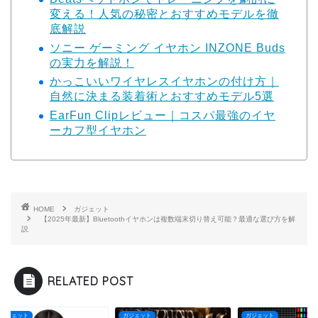
変える！人気の秘密とおすすめモデルを徹
底解説
ソニー ゲーミング イヤホン INZONE Buds
の実力を解説！
かっこいいワイヤレスイヤホンの付け方｜
自然に決まる装着術とおすすめモデル5選
EarFun Clipレビュー｜コスパ最強のイヤ
ーカフ型イヤホン
HOME
ガジェット
【2025年最新】Bluetoothイヤホンは複数端末切り替え可能？最適な選び方を解
説
RELATED POST
ェット
ガジェット
ガジェット