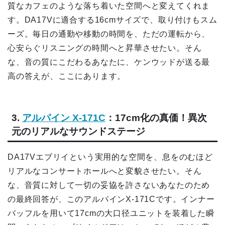
質なカフェのような落ち着いた空間へと変えてくれま
す。DA17Vに適合する16cmサイズで、取り付けもスム
ーズ。毎日の通勤や移動の時間を、ただの運転から、
心安らぐリスニングの時間へと昇華させたい。そん
な、音の質にこだわるあなたに、ケンウッドが送る最
高の答えが、ここにあります。
3.
アルパイン X-171C
：17cm化の真価！異次
元のリアルなサウンドステージ
DA17Vエブリイという実用的な空間を、息をのむほど
リアルなコンサートホールへと変貌させたい。そん
な、音質に対して一切の妥協を許さないあなたのため
の最終回答が、このアルパインX-171Cです。インナー
バッフルを用いて17cmの大口径ユニットを装着した瞬