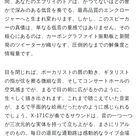
間、あなたのエブリイのドアは、かつてないほどの豊
かで深みのある低音を奏でる、最高品質のエンクロー
ジャーへと生まれ変わります。しかし、このスピーカ
ーの真価は、単なる低音の量感ではありません。その
核心にあるのは、カーボングラファイト振動板と新開
発のツイーターが織りなす、圧倒的なまでの解像度と
情報量です。
目を閉じれば、ボーカリストの唇の動き、ギタリスト
の指が弦を擦る微細な音、そしてコンサートホールの
空気感までが、まるで目の前に広がるかのように、
生々しく描き出されます。これまで聴こえていた音楽
が、まるで平面的な絵画だったかのように感じられる
でしょう。X-171Cが奏でるサウンドは、音の一つ一つ
が三次元的な実体を持って立ち上がる、まさにリアル
そのもの。毎日の退屈な通勤路は感動的なライブ会場