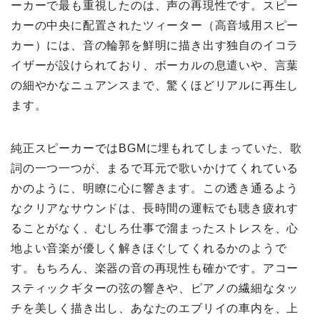
ーカーで最も重視したのは、声の再現性です。スピー
カーの中央に配置されたツィーター（高音域用スピー
カー）には、音の輪郭を鮮明に描き出す独自のイコラ
イザーが設けられており、ボーカルの息遣いや、言葉
の細やかなニュアンスまで、驚くほどリアルに再生し
ます。
純正スピーカーではBGMに埋もれてしまっていた、歌
詞の一つ一つが、まるで耳元で歌いかけてくれている
かのように、明瞭に心に響きます。この透き通るよう
なクリアなサウンドは、長時間の運転でも聴き疲れす
ることがなく、むしろ仕事で溜まったストレスを、心
地よい音楽が優しく解きほぐしてくれるかのようで
す。もちろん、楽器の音の再現性も確かです。アコー
スティックギターの弦の響きや、ピアノの繊細なタッ
チを美しく描き出し、あなたのエブリイの車内を、上