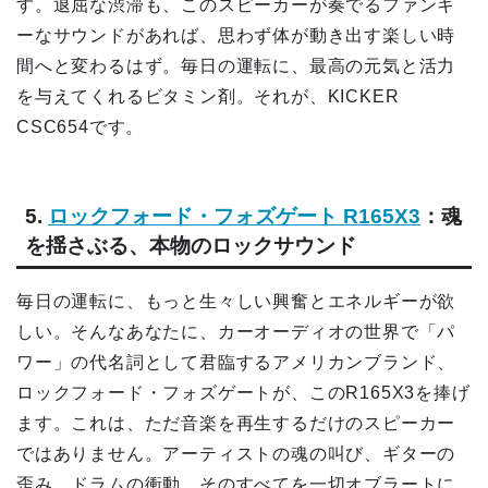
す。退屈な渋滞も、このスピーカーが奏でるファンキ
ーなサウンドがあれば、思わず体が動き出す楽しい時
間へと変わるはず。毎日の運転に、最高の元気と活力
を与えてくれるビタミン剤。それが、KICKER
CSC654です。
5.
ロックフォード・フォズゲート R165X3
：魂
を揺さぶる、本物のロックサウンド
毎日の運転に、もっと生々しい興奮とエネルギーが欲
しい。そんなあなたに、カーオーディオの世界で「パ
ワー」の代名詞として君臨するアメリカンブランド、
ロックフォード・フォズゲートが、このR165X3を捧げ
ます。これは、ただ音楽を再生するだけのスピーカー
ではありません。アーティストの魂の叫び、ギターの
歪み、ドラムの衝動、そのすべてを一切オブラートに