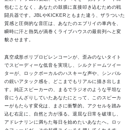
包むことなく、あなたの鼓膜に直接叩き込むための戦
闘兵器です。JBLやKICKERともまた違う、ザラついた
質感と圧倒的な音圧は、あなたのエブリイの車内を、
瞬時に汗と熱気が渦巻くライブハウスの最前列へと変
貌させます。
真空成形ポリプロピレンコーンが、歪みのないタイト
でスピーディーな低音を実現し、シルクドームツイー
ターが、ロックボーカルのハスキーな声や、シンバル
の鋭いアタック感を、どこまでもリアルに描き出しま
す。純正スピーカーの、まるでラジオのような平坦な
音にうんざりしていたあなたにとって、このスピーカ
ーがもたらす変化は、まさに衝撃的。アクセルを踏み
込む右足に、自然と力が漲る。退屈な日常を破壊し、
アドレナリンに満ちた毎日を始めたいあなたへ。ロッ