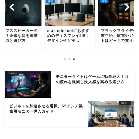
家電
家電
クリプススピーカーの
mac mini m4におすす
ブラックフライデー
判は？正確な音を追求
めのディスプレイ5選｜
末年始、家電やガジ
る魅力と選び方
デザイン性と実...
トはどっちで買うべ
モニターライトはゲームに効果絶大！目
の疲れを軽減し没入感を高める選び方
ビジネスを加速させる選択。65インチ業
務用モニター導入ガイド