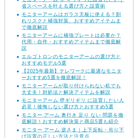
省スペースを叶える選び方と設置術
モニターアームはガラス天板に使える？割
れリスクと補強対策、おすすめアイテムま
で徹底解説
モニターアームに補強プレートは必要か？
代用・自作・おすすめアイテムまで徹底解
説
エルゴトロンのモニターアームの選び方と
おすすめモデル5選
【2025年最新】テレワークに最適なモニタ
ーおすすめ5選を徹底解説！
モニターアームが取り付けられない机でも
大丈夫！対処法と解決アイテムを解説
モニターアーム 壁ギリギリ に設置したい人
必見！後悔しない選び方とおすすめ5選
モニター アーム 奥行き 足り ない 問題を徹
底解説！おすすめ解決策と商品5選も紹介
モニター アーム 逆さま｜上下反転・吊り下
げ設置の正しい方法と注意点