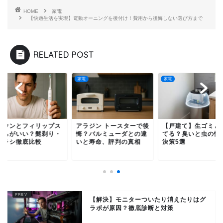
HOME
家電
【快適生活を実現】電動オーニングを後付け！費用から後悔しない選び方まで
RELATED POST
家電
家電
ラウンとフィリップス
アラジン トースターで後
【戸建て】生ゴミど
っちがいい？髭剃り・
悔？バルミューダとの違
てる？臭いと虫の悩
ブラシ徹底比較
いと寿命、評判の真相
決策5選
【解決】モニターついたり消えたりはグ
ラボが原因？徹底診断と対策