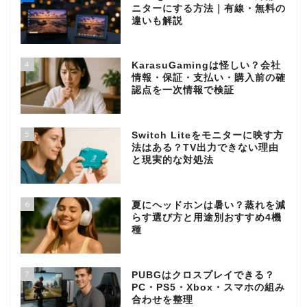
ニターにする方法｜有線・無料の
違いも解説
4
KarasuGamingは怪しい？会社
情報・保証・支払い・購入前の確
認点を一次情報で検証
5
Switch Liteをモニターに映す方
法はある？TV出力できない理由
と現実的な対処法
6
夏にヘッドホンは暑い？蒸れを減
らす選び方と用途別おすすめ4機
種
7
PUBGはクロスプレイできる？
PC・PS5・Xbox・スマホの組み
合わせを整理