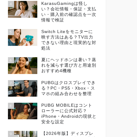
KarasuGamingは怪し
4
い？会社情報・保証・支払
い・購入前の確認点を一次
情報で検証
Switch Liteをモニターに
5
映す方法はある？TV出力
できない理由と現実的な対
処法
夏にヘッドホンは暑い？蒸
6
れを減らす選び方と用途別
おすすめ4機種
PUBGはクロスプレイでき
7
る？PC・PS5・Xbox・ス
マホの組み合わせを整理
PUBG MOBILEはコント
8
ローラーに公式対応？
iPhone・Androidの現状と
安全な設定
【2026年版】ディスプレ
9