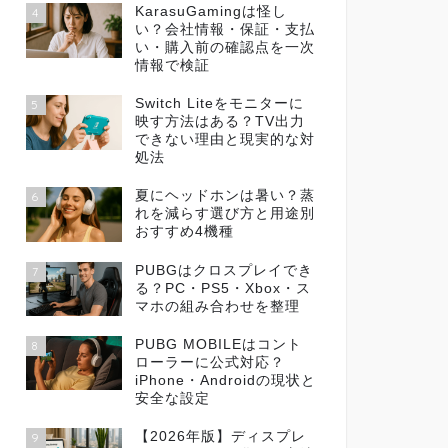
KarasuGamingは怪し
4
い？会社情報・保証・支払
い・購入前の確認点を一次
情報で検証
Switch Liteをモニターに
5
映す方法はある？TV出力
できない理由と現実的な対
処法
夏にヘッドホンは暑い？蒸
6
れを減らす選び方と用途別
おすすめ4機種
PUBGはクロスプレイでき
7
る？PC・PS5・Xbox・ス
マホの組み合わせを整理
PUBG MOBILEはコント
8
ローラーに公式対応？
iPhone・Androidの現状と
安全な設定
【2026年版】ディスプレ
9