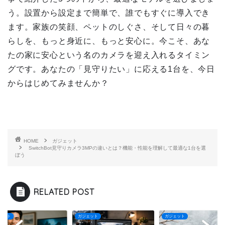
う。設置から設定まで簡単で、誰でもすぐに導入でき
ます。家族の笑顔、ペットのしぐさ、そして日々の暮
らしを、もっと身近に、もっと安心に。今こそ、あな
たの家に安心という名のカメラを迎え入れるタイミン
グです。あなたの「見守りたい」に応える1台を、今日
からはじめてみませんか？
HOME
ガジェット
SwitchBot見守りカメラ3MPの違いとは？機能・性能を理解して最適な1台を選
ぼう
RELATED POST
ェット
ガジェット
ガジェット