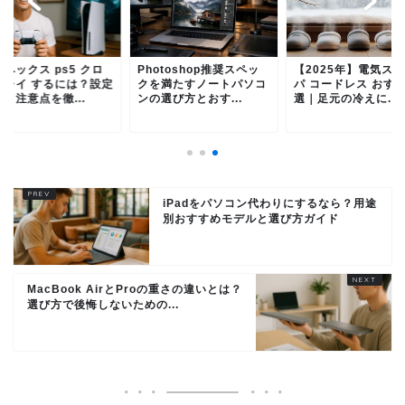
ペックス ps5 クロ
Photoshop推奨スペッ
【2025年】電気ス
プレイ するには？設定
クを満たすノートパソコ
パ コードレス おすす
と注意点を徹...
ンの選び方とおす...
選｜足元の冷えに...
iPadをパソコン代わりにするなら？用途
別おすすめモデルと選び方ガイド
MacBook AirとProの重さの違いとは？
選び方で後悔しないための...