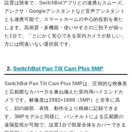
設置は簡単で、SwitchBotアプリとの連携もスムーズ。
アレクサ・Googleアシスタントなど音声アシスタント
とも連携可能で、スマートホームの中心的役割を果た
します。高画質・多機能・使いやすさの三拍子が揃っ
た1台で、「とにかく安心できる室内カメラが欲しい」
方には間違いない選択肢です。
2.
SwitchBot Pan Tilt Cam Plus 5MP
SwitchBot Pan Tilt Cam Plus 5MPは、圧倒的な映像美
と広範囲なカバー力を兼ね備えた室内用ハイエンドカ
メラです。解像度は2992×1688（5MP）と非常に高
く、顔の細部、表情、動作をより精緻に記録できま
す。3MPモデルと同様に、パンチルトによる広範囲の
遠隔監視が可能で、設置1台で部屋全体をカバーできる