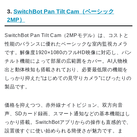
3.
SwitchBot Pan Tilt Cam（ベーシック
2MP）
SwitchBot Pan Tilt Cam（2MPモデル）は、コストと
性能のバランスに優れたベーシックな室内監視カメラ
です。解像度1920×1080のフルHD映像に対応し、パン
チルト機能によって部屋の広範囲をカバー。AI人物検
出と動体検知も搭載されており、必要最低限の機能を
しっかり抑えた“はじめての見守りカメラ”にぴったりの
製品です。
価格を抑えつつ、赤外線ナイトビジョン、双方向音
声、SDカード録画、スマート通知などの基本機能はし
っかり搭載。SwitchBotアプリからの操作も直感的で、
設置後すぐに使い始められる簡便さが魅力です。ま