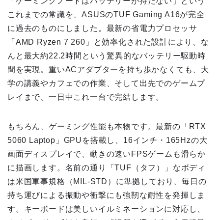
「ゲーミングノートはバッテリーが持たない」という
これまでの常識を、ASUSのTUF Gaming A16が完全
に過去のものにしました。最新の省電力プロセッサ
「AMD Ryzen 7 260」と効率化された設計により、な
んと最大約22.2時間という驚異的なバッテリー駆動時
間を実現。重いACアダプターを持ち歩かなくても、大
学の講義やカフェでの作業、そして出先でのゲームプ
レイまで、一日中これ一台で完結します。
もちろん、ゲーミング性能も本物です。最新の「RTX
5060 Laptop」GPUを搭載し、16インチ・165Hzの大
画面ディスプレイで、動きの速いFPSゲームも滑らか
に描画します。名前の通り「TUF（タフ）」なボディ
は米国軍事規格（MIL-STD）に準拠しており、毎日の
持ち運びによる振動や衝撃にも強靭な耐性を発揮しま
す。キーボードは美しいイルミネーションに対応し、