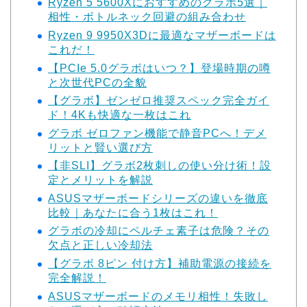
Ryzen 5 5600Xにおすすめのグラボ5選｜
相性・ボトルネック回避の組み合わせ
Ryzen 9 9950X3Dに最適なマザーボードは
これだ！
【PCIe 5.0グラボはいつ？】登場時期の噂
と次世代PCの全貌
【グラボ】ゼンゼロ推奨スペック完全ガイ
ド！4Kも快適な一枚はこれ
グラボ ゼロファン機能で静音PCへ！デメ
リットと賢い選び方
【非SLI】グラボ2枚刺しの使い分け術！設
定とメリットを解説
ASUSマザーボードシリーズの違いを徹底
比較｜あなたに合う1枚はこれ！
グラボの冷却にペルチェ素子は危険？その
欠点と正しい冷却法
【グラボ 8ピン 付け方】補助電源の接続を
完全解説！
ASUSマザーボードのメモリ相性！失敗し