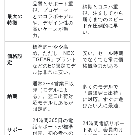
品質とサポート重
納期とコスパ重
視。プロゲーマー
視。注文してから
最大の
とのコラボモデル
届くまでのスピー
特徴
や、デザイン性の
ドが圧倒的に早
高いケースが魅
い。
力。
標準的〜やや高
め。ただし「NEX
安い。セール時期
価格設
TGEAR」ブランド
でなくても常に価
定
などのEC限定モデ
格競争力がある。
ルは非常に安い。
通常3〜4営業日以
多くのモデルで
降（モデルによ
「最短翌日出荷」
納期
る）。翌日出荷対
に対応。すぐに遊
応モデルもあるが
びたい人に最適。
限定的。
24時間365日の電
24時間電話サポー
話サポートが標準
サポー
トあり。会員向け
付帯。初心者への