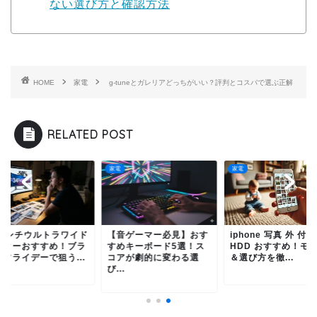
ない選び方と確認方法
HOME
家電
g-tuneとガレリアどっちがいい？評判とコスパで選ぶ正解
RELATED POST
家電
家電
4インチウルトラワイド
【音ゲーマー必見】おす
iphone 写真 外 付け
ニターおすすめ！ブラ
すめキーボード5選！ス
HDD おすすめ！モ
クフライデーで狙う...
コアが劇的に変わる選
＆選び方を徹...
び...