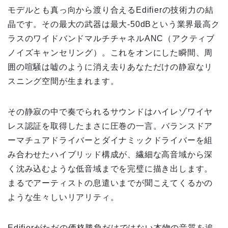
モデルとも真っ向から渡り合えるEdifierの技術力の結
晶です。その最大の武器は最大-50dBという業界最高ク
ラスのワイドバンドマルチチャネルANC（アクティブ
ノイズキャンセリング）。これをオンにした瞬間、周
囲の喧騒は嘘のように消え去りあなただけの静寂なリ
スニング空間が生まれます。
その静寂の中で奏でられるサウンドはハイレゾワイヤ
レス認証を取得したまさに圧巻の一言。バランスドア
ーマチュアドライバーとダイナミックドライバーを組
み合わせたハイブリッド構成が、繊細な高音域から深
く沈み込むような低音域までを完璧に描き出します。
まるでアーティストの息遣いまでが聞こえてくるかの
ような生々しいリアリティ。
Edifierがただの価格勝負だけではない本物の音質を追