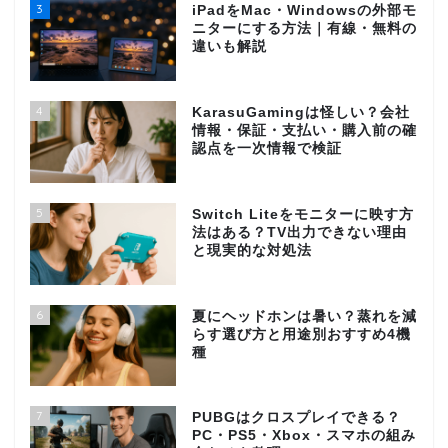
3
iPadをMac・Windowsの外部モ
ニターにする方法｜有線・無料の
違いも解説
4
KarasuGamingは怪しい？会社
情報・保証・支払い・購入前の確
認点を一次情報で検証
5
Switch Liteをモニターに映す方
法はある？TV出力できない理由
と現実的な対処法
6
夏にヘッドホンは暑い？蒸れを減
らす選び方と用途別おすすめ4機
種
7
PUBGはクロスプレイできる？
PC・PS5・Xbox・スマホの組み