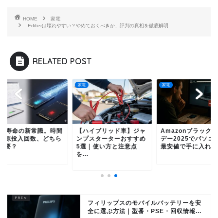
HOME
家電
Edifierは壊れやすい？やめておくべきか、評判の真相を徹底解明
RELATED POST
家電
家電
SD寿命の新常識。時間
【ハイブリッド車】ジャ
Amazonブラックフ
電源投入回数、どちら
ンプスターターおすすめ
デー2025でパソコ
重要？
5選｜使い方と注意点
最安値で手に入れ...
を...
フィリップスのモバイルバッテリーを安
全に選ぶ方法｜型番・PSE・回収情報...