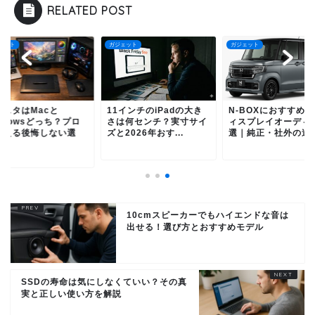
RELATED POST
ェット
ガジェット
ガジェット
リスタはMacと
11インチのiPadの大き
N-BOXにおすすめ
ndowsどっち？プロ
さは何センチ？実寸サイ
ィスプレイオーディ
教える後悔しない選
ズと2026年おす...
選｜純正・社外の違い.
.
10cmスピーカーでもハイエンドな音は
出せる！選び方とおすすめモデル
SSDの寿命は気にしなくていい？その真
実と正しい使い方を解説