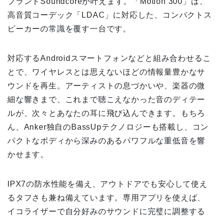
ブランドSoundcoreが叶えます。「Motion 300」は、
高音質コーデック「LDAC」に対応した、コンパクトス
ピーカーの常識を覆す一台です。
対応するAndroidスマートフォンなどと組み合わせるこ
とで、ワイヤレスとは思えないほどの情報量豊かなサ
ウンドを再生。アーティストの息づかいや、楽器の微
細な響きまで、これまで聴こえなかった音のディテー
ルが、次々とあなたの耳に飛び込んできます。もちろ
ん、Anker独自のBassUpテクノロジーも搭載し、コン
パクトなボディから深みのあるパワフルな重低音を響
かせます。
IPX7の防水性能を備え、アウトドアでも安心して使え
るタフさも兼ね備えています。専用アプリを使えば、
イコライザーで自分好みのサウンドに完璧に調整する