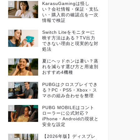
KarasuGamingは怪し
4
い？会社情報・保証・支払
い・購入前の確認点を一次
情報で検証
Switch Liteをモニターに
5
映す方法はある？TV出力
できない理由と現実的な対
処法
夏にヘッドホンは暑い？蒸
6
れを減らす選び方と用途別
おすすめ4機種
PUBGはクロスプレイでき
7
る？PC・PS5・Xbox・ス
マホの組み合わせを整理
PUBG MOBILEはコント
8
ローラーに公式対応？
iPhone・Androidの現状と
安全な設定
【2026年版】ディスプレ
9