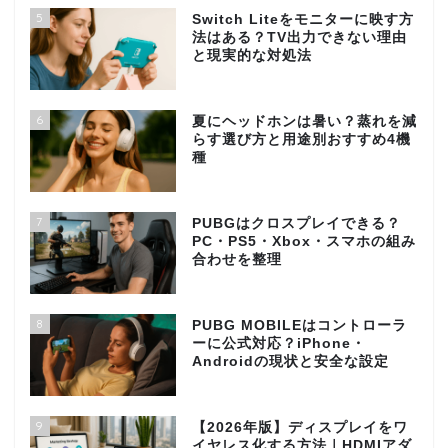
5
Switch Liteをモニターに映す方
法はある？TV出力できない理由
と現実的な対処法
6
夏にヘッドホンは暑い？蒸れを減
らす選び方と用途別おすすめ4機
種
7
PUBGはクロスプレイできる？
PC・PS5・Xbox・スマホの組み
合わせを整理
8
PUBG MOBILEはコントローラ
ーに公式対応？iPhone・
Androidの現状と安全な設定
9
【2026年版】ディスプレイをワ
イヤレス化する方法｜HDMIアダ