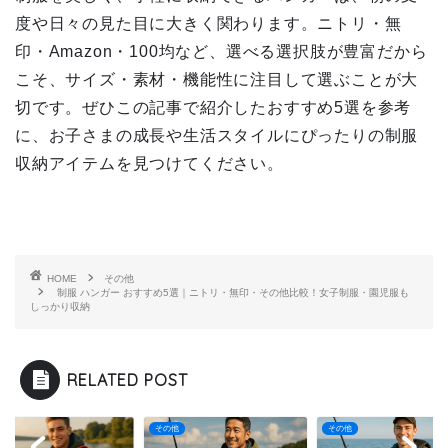
度や日々の見た目に大きく関わります。ニトリ・無
印・Amazon・100均など、選べる選択肢が豊富だから
こそ、サイズ・素材・機能性に注目して選ぶことが大
切です。ぜひこの記事で紹介したおすすめ5選を参考
に、お子さまの成長や生活スタイルにぴったりの制服
収納アイテムを見つけてください。
HOME
その他
制服 ハンガー おすすめ5選｜ニトリ・無印・その他比較！女子制服・園児服も
しっかり収納
RELATED POST
他
その他
その他