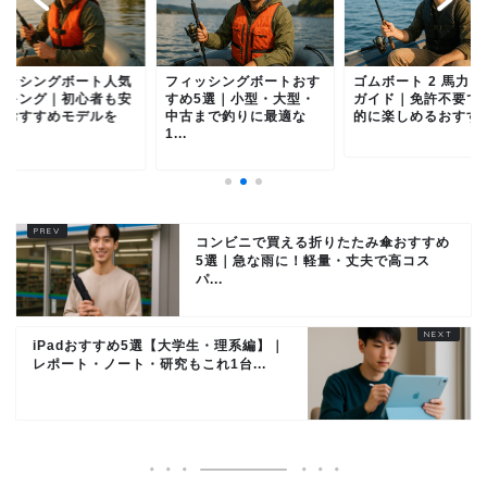
ィッシングボート人気
フィッシングボートおす
ゴムボート 2 馬力 
ンキング｜初心者も安
すめ5選｜小型・大型・
ガイド｜免許不要で
のおすすめモデルを
中古まで釣りに最適な
的に楽しめるおすす..
.
1...
コンビニで買える折りたたみ傘おすすめ
5選｜急な雨に！軽量・丈夫で高コス
パ...
iPadおすすめ5選【大学生・理系編】｜
レポート・ノート・研究もこれ1台...