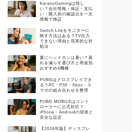
KarasuGamingは怪し
4
い？会社情報・保証・支払
い・購入前の確認点を一次
情報で検証
Switch Liteをモニターに
5
映す方法はある？TV出力
できない理由と現実的な対
処法
夏にヘッドホンは暑い？蒸
6
れを減らす選び方と用途別
おすすめ4機種
PUBGはクロスプレイでき
7
る？PC・PS5・Xbox・ス
マホの組み合わせを整理
PUBG MOBILEはコント
8
ローラーに公式対応？
iPhone・Androidの現状と
安全な設定
【2026年版】ディスプレ
9