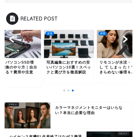
RELATED POST
家電
家電
ートパソコンSSD増
写真編集におすすめの安
リモコンが水没・ 洗
・交換のやり方｜自分
いパソコン10選！スペッ
し て しまっ た！で
できる？費用や注意
クと選び方を徹底解説
きらめない修理＆...
.
カラーマネジメントモニターはいらな
い？本当に必要な理由
ハイセンス有機EL生産終了はなぜ？撤退