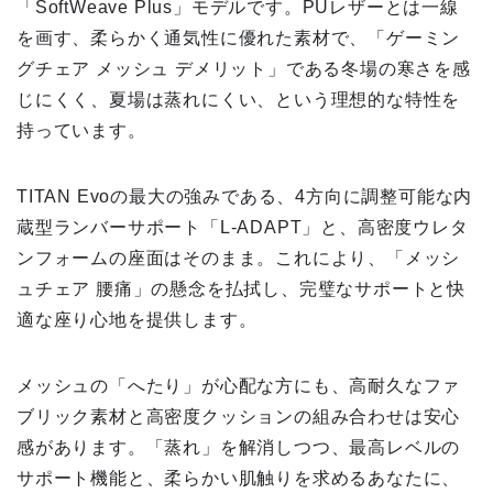
「SoftWeave Plus」モデルです。PUレザーとは一線
を画す、柔らかく通気性に優れた素材で、「ゲーミン
グチェア メッシュ デメリット」である冬場の寒さを感
じにくく、夏場は蒸れにくい、という理想的な特性を
持っています。
TITAN Evoの最大の強みである、4方向に調整可能な内
蔵型ランバーサポート「L-ADAPT」と、高密度ウレタ
ンフォームの座面はそのまま。これにより、「メッシ
ュチェア 腰痛」の懸念を払拭し、完璧なサポートと快
適な座り心地を提供します。
メッシュの「へたり」が心配な方にも、高耐久なファ
ブリック素材と高密度クッションの組み合わせは安心
感があります。「蒸れ」を解消しつつ、最高レベルの
サポート機能と、柔らかい肌触りを求めるあなたに、