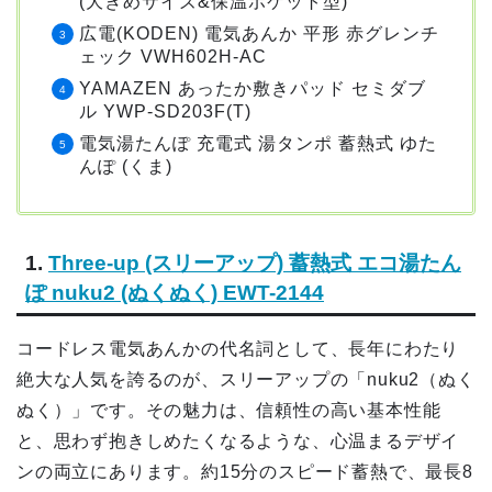
(大きめサイズ&保温ポケット型)
広電(KODEN) 電気あんか 平形 赤グレンチ
ェック VWH602H-AC
YAMAZEN あったか敷きパッド セミダブ
ル YWP-SD203F(T)
電気湯たんぽ 充電式 湯タンポ 蓄熱式 ゆた
んぽ (くま)
1.
Three-up (スリーアップ) 蓄熱式 エコ湯たん
ぽ nuku2 (ぬくぬく) EWT-2144
コードレス電気あんかの代名詞として、長年にわたり
絶大な人気を誇るのが、スリーアップの「nuku2（ぬく
ぬく）」です。その魅力は、信頼性の高い基本性能
と、思わず抱きしめたくなるような、心温まるデザイ
ンの両立にあります。約15分のスピード蓄熱で、最長8