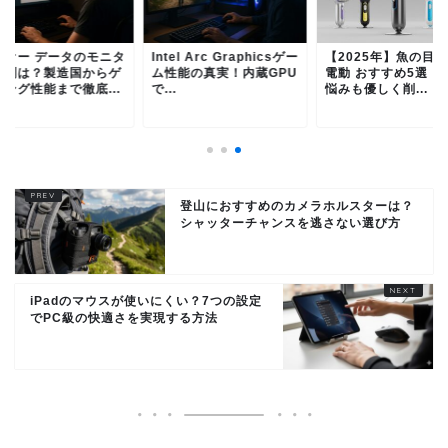
イオー データのモニタ
Intel Arc Graphicsゲー
【2025年】魚の目 
評判は？製造国からゲ
ム性能の真実！内蔵GPU
電動 おすすめ5選｜
ミング性能まで徹底...
で...
悩みも優しく削...
登山におすすめのカメラホルスターは？
シャッターチャンスを逃さない選び方
iPadのマウスが使いにくい？7つの設定
でPC級の快適さを実現する方法